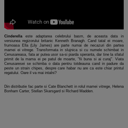
Cinderella
este adaptarea celebrului basm, de aceasta data in
versiunea regizorului britanic Kenneth Branagh. Cand tatal ei moare,
frumoasa Ella (Lily James) are parte numai de necazuri din partea
mamei ei vitrege. Transformata in slujnica si cu numele schimbat in
Cenusareasa, fata ar putea usor sa-si piarda speranta, dar tine la sfatul
primit de la mama ei pe patul de moarte, "fii buna si ai curaj". Viata
Cenusaresei se schimba o data pentru totdeauna cand in padure da
peste un strain chipes, despre care habar nu are ca este chiar printul
regatului. Oare il va mai intalni?
Din distributie fac parte si Cate Blanchett in rolul mamei vitrege, Helena
Bonham Carter, Stellan Skarsgard si Richard Madden.