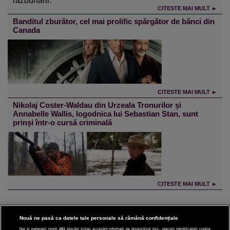
răzbunării.
CITESTE MAI MULT ►
Banditul zburător, cel mai prolific spărgător de bănci din
Canada
CITESTE MAI MULT ►
Nikolaj Coster-Waldau din Urzeala Tronurilor și
Annabelle Wallis, logodnica lui Sebastian Stan, sunt
prinși într-o cursă criminală
CITESTE MAI MULT ►
Nouă ne pasă ca datele tale personale să rămână confidențiale
Noi și partenerii noștri
201
stocăm și/sau accesăm informații pe dispozitivul dvs., precum identificatorii cookie