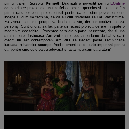
primul trailer. Regizorul
Kenneth Branagh
a povestit pentru
EOnline
cateva dintre provocarile unui astfel de proiect grandios si costisitor: "In
primul rand, este un proiect dificil pentru ca toti stim povestea, cum
incepe si cum se termina, fie ca au citit povestea sau au vazut filme.
Eu vreau sa ofer o perspetiva fresh, mai vie, din perspectiva fiecarui
personaj. Sunt onorat sa fac parte din acest proiect, ce are in spate o
mostenire deosebita. Povestea asta are o parte intunecata, dar si una
stralucitoare, fastuoasa. Am vrut sa recreez acea lume de bal si sa ii
oferim un aer contemporan. Am vrut sa trecem peste semnificatia
luxoasa, a hainelor scumpe. Acel moment este foarte important pentru
ea, pentru cine este ea cu adevarat si asta incercam sa aratam".