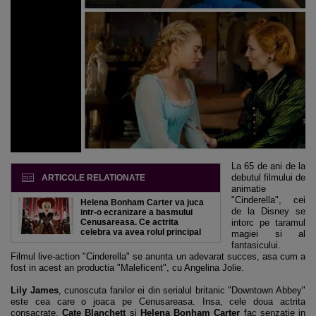
La 65 de ani de la
debutul filmului de
ARTICOLE RELATIONATE
animatie
"Cinderella", cei
Helena Bonham Carter va juca
de la Disney se
intr-o ecranizare a basmului
Cenusareasa. Ce actrita
intorc pe taramul
celebra va avea rolul principal
magiei si al
fantasicului.
Filmul live-action "Cinderella" se anunta un adevarat succes, asa cum a
fost in acest an productia "Maleficent", cu Angelina Jolie.
Lily James
, cunoscuta fanilor ei din serialul britanic "Downtown Abbey"
este cea care o joaca pe Cenusareasa. Insa, cele doua actrita
consacrate,
Cate Blanchett
si
Helena Bonham Carter
fac senzatie in