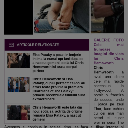
GALERIE FOTO
Cele mai
ARTICOLE RELATIONATE
frumoase
imagini din viata
Elsa Pataky a pozat in lenjerie
lui Chris
intima la numai opt luni dupa ce
a nascut gemeni: sotia lui Chris
Hemsworth
Hemsworth isi arata corpul
Chris
perfect
Hemwsorth
a
avut una dintre
Chris Hemsworth si Elsa
cele mai rapide
Pataky, cuplul perfect: cei doi au
ascensiuni la
atras toate privirile la premiera
Hollywood. A
Guardians of The Galaxy:
pornit o franciza
primele recenzii ale filmului sunt
extraordinare
de succes, unde
il joaca pe zeul
Chris Hemsworth este tata din
Thor, face echipa
nou: sotia sa, actrita de origine
cu cei mai mari
romana Elsa Pataky, a nascut
actori si super
gemeni
eroi in seria The
Avengers si continua in acelasi timp, sa faca si filme intense si