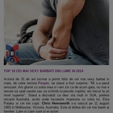
TOP 10 CEI MAI SEXY BARBATI DIN LUME IN 2014
Actorul de 31 de ani tocmai a primit titlul de cel mai sexy barbat in
viata, de catre revista
People
, iar starul a fost surprins: "Mi s-a parut
amuzant. Am glumit cu sotia mea si i-am zis ca de acum gata, nu mai e
nevoie sa spal vasele sau sa schimb scutecele copiilor, am trecut la un
nivel superior". Starul a dezvaluit ca desi sta mult in SUA, prefera
oricand Australia, acolo unde locuieste impreuna cu sotia lui, Elsa
Pataky si cei trei copii.
Chris Hemsworth
s-a nascut pe 11 august
1983 in Melbourne, Victoria, Australia. Este al doilea din cei trei baieti ai
familiei: Luke si Liam sunt si ei actori.