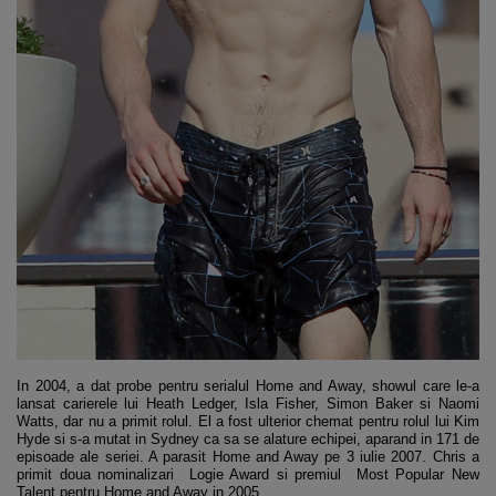
In 2004, a dat probe pentru serialul Home and Away, showul care le-a
lansat carierele lui Heath Ledger, Isla Fisher, Simon Baker si Naomi
Watts, dar nu a primit rolul. El a fost ulterior chemat pentru rolul lui Kim
Hyde si s-a mutat in Sydney ca sa se alature echipei, aparand in 171 de
episoade ale seriei. A parasit Home and Away pe 3 iulie 2007. Chris a
primit doua nominalizari Logie Award si premiul Most Popular New
Talent pentru Home and Away in 2005.