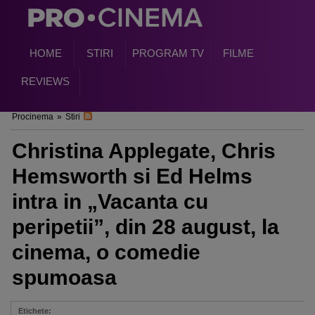
HOME
STIRI
PROGRAM TV
FILME
REVIEWS
Procinema
»
Stiri
Christina Applegate, Chris
Hemsworth si Ed Helms
intra in „Vacanta cu
peripetii”, din 28 august, la
cinema, o comedie
spumoasa
Etichete: