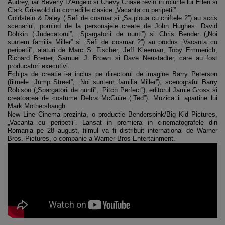
Audrey, iar Beverly D’Angelo si Chevy Chase revin in rolurile lui Ellen si
Clark Griswold din comediile clasice „Vacanta cu peripetii”.
Goldstein & Daley („Sefi de cosmar si „Sa ploua cu chiftele 2”) au scris
scenariul, pornind de la personajele create de John Hughes. David
Dobkin („Judecatorul”, „Spargatorii de nunti”) si Chris Bender („Noi
suntem familia Miller” si „Sefi de cosmar 2”) au produs „Vacanta cu
peripetii”, alaturi de Marc S. Fischer, Jeff Kleeman, Toby Emmerich,
Richard Brener, Samuel J. Brown si Dave Neustadter, care au fost
producatori executivi.
Echipa de creatie i-a inclus pe directorul de imagine Barry Peterson
(filmele „Jump Street”, „Noi suntem familia Miller”), scenograful Barry
Robison („Spargatorii de nunti”, „Pitch Perfect”), editorul Jamie Gross si
creatoarea de costume Debra McGuire („Ted”). Muzica ii apartine lui
Mark Mothersbaugh.
New Line Cinema prezinta, o productie Benderspink/Big Kid Pictures,
„Vacanta cu peripetii”. Lansat in premiera in cinematografele din
Romania pe 28 august, filmul va fi distribuit international de Warner
Bros. Pictures, o companie a Warner Bros Entertainment.