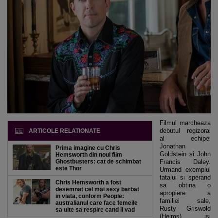
Filmul marcheaza
debutul regizoral
ARTICOLE RELATIONATE
al echipei
Jonathan
Prima imagine cu Chris
Goldstein si John
Hemsworth din noul film
Ghostbusters: cat de schimbat
Francis Daley.
este Thor
Urmand exemplul
tatalui si sperand
Chris Hemsworth a fost
sa obtina o
desemnat cel mai sexy barbat
apropiere a
in viata, conform People:
familiei sale,
australianul care face femeile
Rusty Griswold
sa uite sa respire cand il vad
(Helms) isi