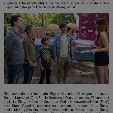
surprinde sotia (Applegate) si pe cei doi fii ai sai cu o calatorie de-a
lungul tarii catre parcul de distractii Walley World.
Din distributie mai fac parte Skyler Gisondo („O noapte la muzeu:
Secretul faraonului”) si Steele Stebbins („O casa bantuita 2”) care sunt
copiii lui Risty, James si Kevin, iar Chris Hemsworth (filmele „Thor”)
este Stone Crandall, cumnatul cu o cariera de succes al lui Rusty.
Leslie Mann („Cealalta femeie”) este sotia lui Stone, sora lui Rusty,