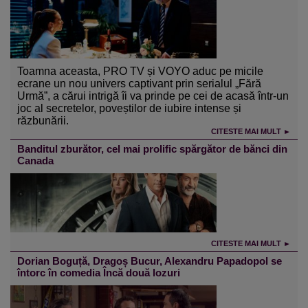
Toamna aceasta, PRO TV și VOYO aduc pe micile
ecrane un nou univers captivant prin serialul „Fără
Urmă”, a cărui intrigă îi va prinde pe cei de acasă într-un
joc al secretelor, poveștilor de iubire intense și
răzbunării.
CITESTE MAI MULT ►
Banditul zburător, cel mai prolific spărgător de bănci din
Canada
CITESTE MAI MULT ►
Dorian Boguță, Dragoș Bucur, Alexandru Papadopol se
întorc în comedia Încă două lozuri