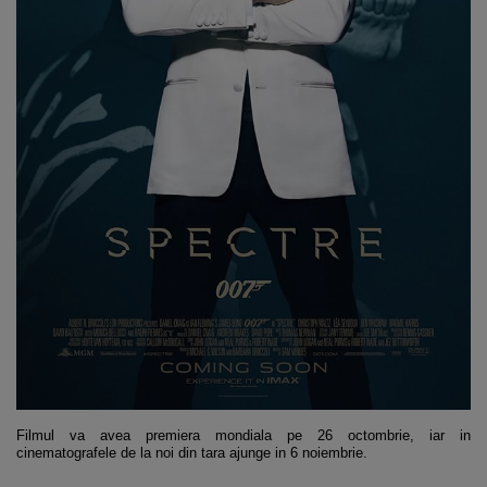
Filmul va avea premiera mondiala pe 26 octombrie, iar in
cinematografele de la noi din tara ajunge in 6 noiembrie.