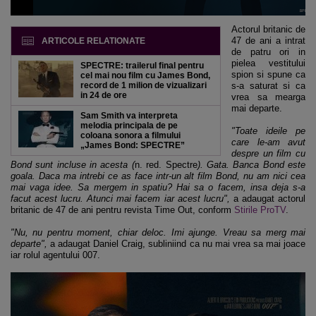
Actorul britanic de
47 de ani a intrat
ARTICOLE RELATIONATE
de patru ori in
pielea vestitului
SPECTRE: trailerul final pentru
spion si spune ca
cel mai nou film cu James Bond,
record de 1 milion de vizualizari
s-a saturat si ca
in 24 de ore
vrea sa mearga
mai departe.
Sam Smith va interpreta
melodia principala de pe
"Toate ideile pe
coloana sonora a filmului
care le-am avut
„James Bond: SPECTRE”
despre un film cu
Bond sunt incluse in acesta (
n. red. Spectre
). Gata. Banca Bond este
goala. Daca ma intrebi ce as face intr-un alt film Bond, nu am nici cea
mai vaga idee. Sa mergem in spatiu? Hai sa o facem, insa deja s-a
facut acest lucru. Atunci mai facem iar acest lucru",
a adaugat actorul
britanic de 47 de ani pentru revista Time Out, conform
Stirile ProTV
.
"Nu, nu pentru moment, chiar deloc. Imi ajunge. Vreau sa merg mai
departe",
a adaugat Daniel Craig, subliniind ca nu mai vrea sa mai joace
iar rolul agentului 007.