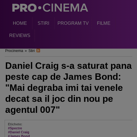
HOME
STIRI
PROGRAM TV
FILME
REVIEWS
Procinema
»
Stiri
Daniel Craig s-a saturat pana
peste cap de James Bond:
"Mai degraba imi tai venele
decat sa il joc din nou pe
agentul 007"
Etichete:
#Spectre
#Daniel Craig
#James Bond