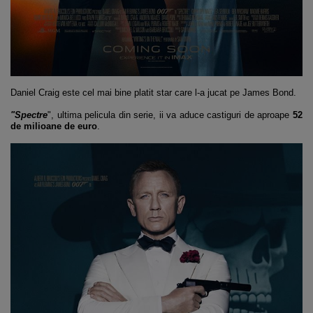
Daniel Craig este cel mai bine platit star care l-a jucat pe James Bond.
"Spectre
", ultima pelicula din serie, ii va aduce castiguri de aproape
52
de milioane de euro
.