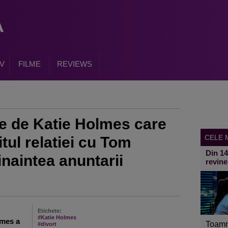
V
FILME
REVIEWS
te de Katie Holmes care
CELE M
tul relatiei cu Tom
Din 1
inaintea anuntarii
revine
Etichete:
#Katie Holmes
lmes a
Toamn
#divort