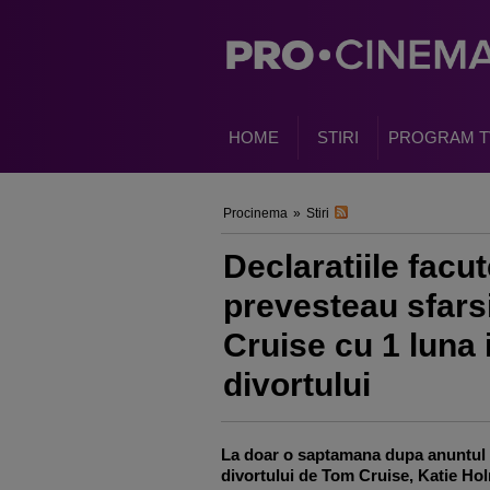
HOME
STIRI
PROGRAM T
Procinema
»
Stiri
Declaratiile facu
prevesteau sfarsi
Cruise cu 1 luna 
divortului
La doar o saptamana dupa anuntul
divortului de Tom Cruise, Katie Ho