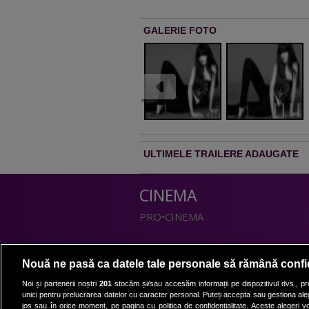
GALERIE FOTO
ULTIMELE TRAILERE ADAUGATE
CINEMA
PRO•CINEMA
DIVERTISMENT
Nouă ne pasă ca datele tale personale să rămână confi
PRO•TV
Noi și partenerii noștri
201
stocăm și/sau accesăm informații pe dispozitivul dvs., pre
unici pentru prelucrarea datelor cu caracter personal. Puteți accepta sau gestiona aleg
Romanii au talent
jos sau în orice moment, pe pagina cu politica de confidențialitate. Aceste alegeri vor