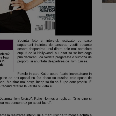
Sedinta foto si interviul, realizate cu sase
saptamani inaintea de lansarea vestii socante
despre despartirea unui dintre cele mai apreciate
cupluri de la Hollywood, au lasat sa se inteleaga
ariera?
prin declaratii ca vedeta pregateste o surpriza de
e l-au
a in
proportii si anuntatu despartirea de Tom Cruise.
tie
Pozele in care Katie apare foarte increzatoare in
i pline de sex-appeal nu fac decat sa sustina cele spuse de
mea. Ma simt mai sexy. Incep sa fiu sa fiu pe cont propriu. E
facand referire la varsta si viata ei.
"Doamna Tom Cruise", Katie Holmes a replicat: "Stiu cine si
 ca ma concentrez pe acest lucru".
nta la realizarea interviului a marturisit ca frumoasa actrita a