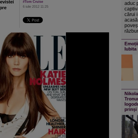
evistei
#Tom Cruise
aduc 
6 iulie 2012 11:25
spre
captiv
cărui 
acasă 
poveșt
răzbun
Emoții
Iubita 
Nikola
Tronur
logodn
prinși