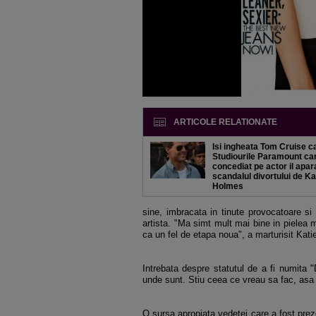
ARTICOLE RELATIONATE
Isi ingheata Tom Cruise c
Studiourile Paramount car
concediat pe actor il apar
scandalul divortului de Ka
Holmes
sine, imbracata in tinute provocatoare s
artista. "Ma simt mult mai bine in pielea 
ca un fel de etapa noua", a marturisit Katie 
Intrebata despre statutul de a fi numita 
unde sunt. Stiu ceea ce vreau sa fac, asa
O sursa apropiata vedetei care a fost preze