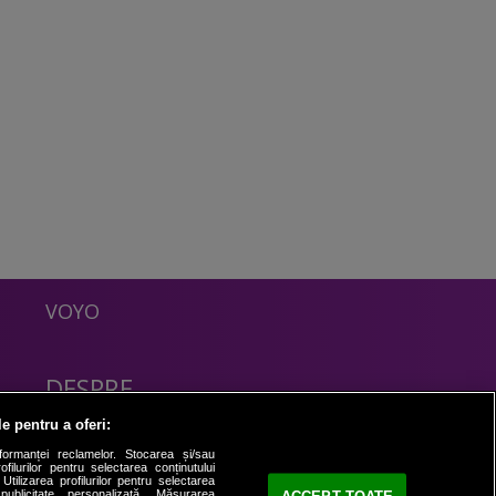
VOYO
DESPRE
Politica Confidentialitate
le pentru a oferi:
Contact
formanței reclamelor. Stocarea și/sau
filurilor pentru selectarea conținutului
Utilizarea profilurilor pentru selectarea
 publicitate personalizată. Măsurarea