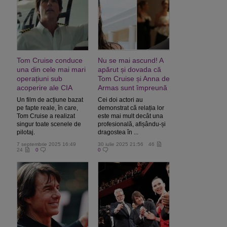
Tom Cruise conduce
Nu se mai ascund! A
una din cele mai mari
apărut și dovada că
operațiuni sub
Tom Cruise și Anna de
acoperire ale CIA
Armas sunt împreună
Un film de acțiune bazat
Cei doi actori au
pe fapte reale, în care,
demonstrat că relația lor
Tom Cruise a realizat
este mai mult decât una
singur toate scenele de
profesională, afișându-și
pilotaj.
dragostea în ...
7 septembrie 2025 16:49
30 iulie 2025 21:56
46
24
0
0