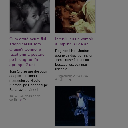
Cum arată acum fiul
Interviu cu un vampir
adoptiv al lui Tom
a împlinit 30 de ani
Cruise? Connor a
Regizorul Neil Jordan
făcut prima postare
spune că distribuirea lui
pe Instagram în
Tom Cruise în rolul lui
aproape 2 ani
Lestat a fost cea mai
riscantă.
Tom Cruise are doi copii
adoptivi din timpul
10 noiembrie 2024 10:47
43
0
mariajului cu Nicole
Kidman: pe Connor și pe
Bella, azi amândoi ...
26 ianuarie 2025 20:25
60
0