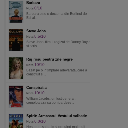
Barbara
0/10
Nota
Barbara este o doctorita din Berlinul de
Est al...
Steve Jobs
8.5/10
Nota
Steve Jobs, filmul regizat de Danny Boyle
si scris...
Ruj rosu pentru zile negre
10/10
Nota
Bazat pe o intimplare adevarata, care a
constituit si...
Conspiratia
10/10
Nota
William Jacobs, un fost general,
comploteaza sa bombardeze...
Spirit: Armasarul Vestului salbatic
6.8/10
Nota
Nesupus, salbatic si pretuind mai mult