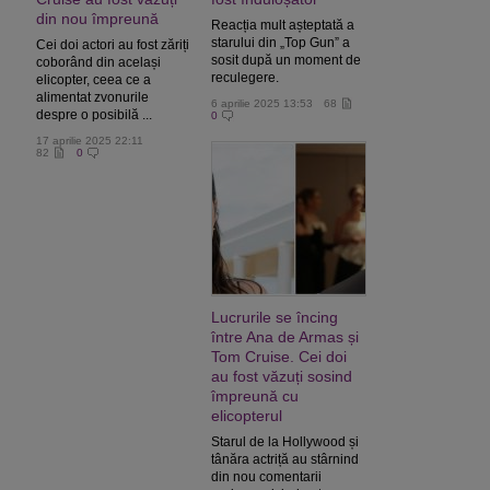
din nou împreună
Reacția mult așteptată a
starului din „Top Gun” a
Cei doi actori au fost zăriți
sosit după un moment de
coborând din același
reculegere.
elicopter, ceea ce a
alimentat zvonurile
6 aprilie 2025 13:53
68
despre o posibilă ...
0
17 aprilie 2025 22:11
82
0
Lucrurile se încing
între Ana de Armas și
Tom Cruise. Cei doi
au fost văzuți sosind
împreună cu
elicopterul
Starul de la Hollywood și
tânăra actriță au stârnind
din nou comentarii