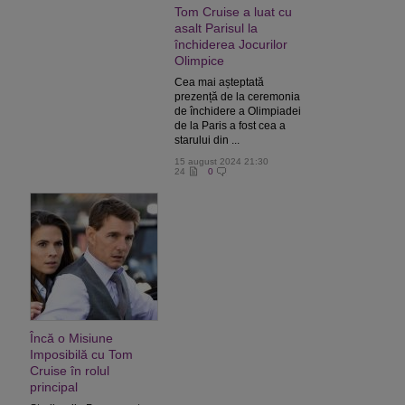
Tom Cruise a luat cu
asalt Parisul la
închiderea Jocurilor
Olimpice
Cea mai așteptată
prezență de la ceremonia
de închidere a Olimpiadei
de la Paris a fost cea a
starului din ...
15 august 2024 21:30
24
0
Încă o Misiune
Imposibilă cu Tom
Cruise în rolul
principal