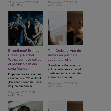
14 decembrie 2025 17:30
19 noiembrie 2025 20:06
72
0
31
0
E confirmat! Brendan
Tom Cruise și Ana de
Fraser și Rachel
Armas au pus deja
Weisz vor face cel de-
capăt relației lor
al patrulea film din
Starul de la Hollywood și
seria Mumia
actrița cubaneză au avut
o relație discretă timp de
După marea sa revenire
aproape nouă luni.
ca actor în 2022 în filmul
„Balena”, Brendan Fraser
20 octombrie 2025 09:09
va juca din nou în ...
33
0
9 noiembrie 2025 11:04
29
0