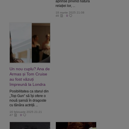
aprinse privind natura
relației lor, ...
18 martie 2025 21:08
46
0
Un nou cuplu? Ana de
Armas și Tom Cruise
au fost văzuți
împreună la Londra
Posibilitatea ca starul din
„Top Gun” să își ofere o
nouă șansă în dragoste
cu tânăra actriță ...
16 februarie 2025 21:21
47
0