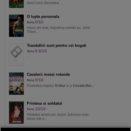
decit orice libertatea....
O lupta personala
0/10
Nota
Intors din Irak, impotriva vointei lui, John
Triton...
Trandafirii sunt pentru cei bogati
8.6/10
Nota
...
Cavalerii mesei rotunde
0/10
Nota
Povestea regelui
Arthur
si a
Cavalerilor...
Printesa si soldatul
10/10
Nota
Soldatul american Jason Johnson este
trimis intr-o...