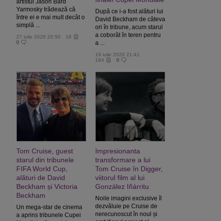
artistul Jason Bard
Yarmosky trădează că
După ce i-a fost alături lui
între ei e mai mult decât o
David Beckham de câteva
simplă ...
ori în tribune, acum starul
a coborât în teren pentru
27 iulie 2026 20:50
18
0
a ...
19 iulie 2026 21:41
184
0
Tom Cruise, guest
Impresionanta
starul din tribunele
transformare a lui
FIFA World Cup,
Tom Cruise în Digger,
alături de David
viitorul film al lui
Beckham și Victoria
González Iñárritu
Beckham
Noile imagini exclusive îl
dezvăluie pe Cruise de
Un mega‑star de cinema
nerecunoscut în noul și
a aprins tribunele Cupei