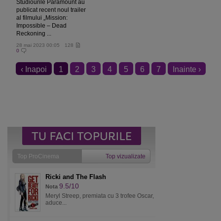
Studiourile Paramount au
publicat recent noul trailer
al filmului „Mission:
Impossible – Dead
Reckoning ...
28 mai 2023 00:05
128
0
‹ Inapoi
1
2
3
4
5
6
7
Inainte ›
Top ProCinema
Top vizualizate
Ricki and The Flash
9.5/10
Nota
Meryl Streep, premiata cu 3 trofee Oscar,
aduce...