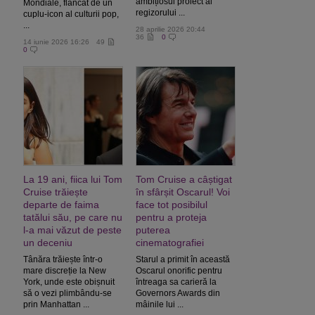
ambițiosul proiect al
Mondiale, flancat de un
regizorului ...
cuplu‑icon al culturii pop,
...
28 aprilie 2026 20:44
36
0
14 iunie 2026 16:26
49
0
La 19 ani, fiica lui Tom
Tom Cruise a câștigat
Cruise trăiește
în sfârșit Oscarul! Voi
departe de faima
face tot posibilul
tatălui său, pe care nu
pentru a proteja
l-a mai văzut de peste
puterea
un deceniu
cinematografiei
Tânăra trăiește într-o
Starul a primit în această
mare discreție la New
Oscarul onorific pentru
York, unde este obișnuit
întreaga sa carieră la
să o vezi plimbându-se
Governors Awards din
prin Manhattan ...
mâinile lui ...