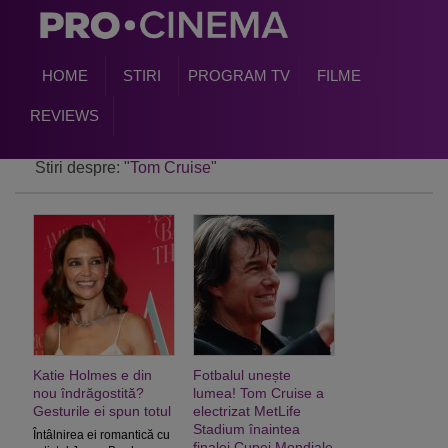
HOME
STIRI
PROGRAM TV
FILME
REVIEWS
Stiri despre:
"Tom Cruise"
Katie Holmes e din
Fotbalul unește
nou îndrăgostită?
lumea! Tom Cruise a
Gesturile ei spun totul
electrizat MetLife
Stadium înaintea
Întâlnirea ei romantică cu
finalei Cupei Mondiale