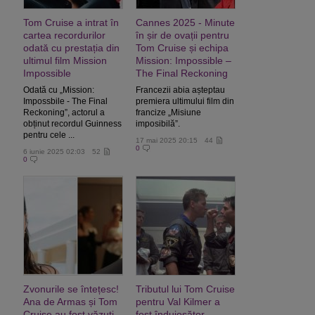
Tom Cruise a intrat în
Cannes 2025 - Minute
cartea recordurilor
în șir de ovații pentru
odată cu prestația din
Tom Cruise și echipa
ultimul film Mission
Mission: Impossible –
Impossible
The Final Reckoning
Odată cu „Mission:
Francezii abia așteptau
Impossbile - The Final
premiera ultimului film din
Reckoning”, actorul a
francize „Misiune
obținut recordul Guinness
imposibilă”.
pentru cele ...
17 mai 2025 20:15
44
0
6 iunie 2025 02:03
52
0
Zvonurile se întețesc!
Tributul lui Tom Cruise
Ana de Armas și Tom
pentru Val Kilmer a
Cruise au fost văzuți
fost înduioșător