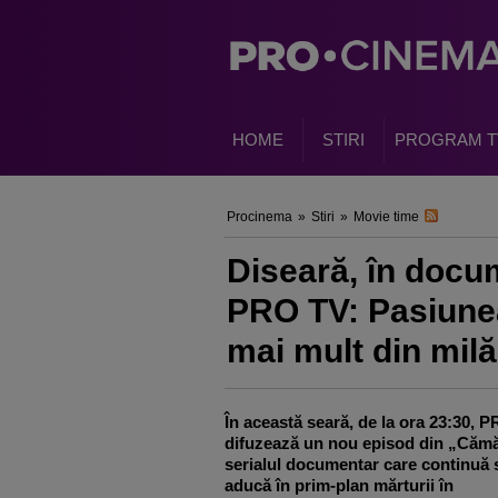
HOME
STIRI
PROGRAM T
Procinema
»
Stiri
»
Movie time
Diseară, în docu
PRO TV: Pasiunea
mai mult din milă
În această seară, de la ora 23:30, 
difuzează un nou episod din „Cămăt
serialul documentar care continuă 
aducă în prim-plan mărturii în