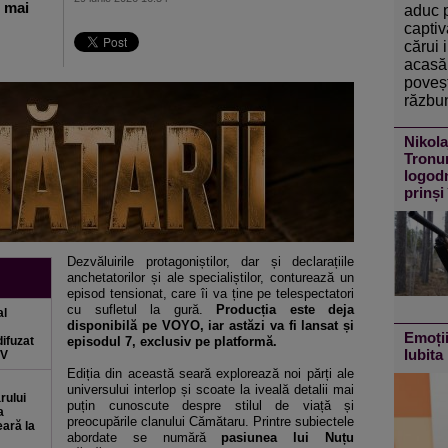
e mai
aduc 
captiv
cărui 
acasă 
poveșt
răzbun
Nikola
Tronur
logodn
prinși
Dezvăluirile protagoniștilor, dar și declarațiile
anchetatorilor și ale specialiștilor, conturează un
episod tensionat, care îi va ține pe telespectatori
cu sufletul la gură.
Producția este deja
al
disponibilă pe VOYO, iar astăzi va fi lansat și
Emoții
difuzat
episodul 7, exclusiv pe platformă.
Iubita 
TV
Ediția din această seară explorează noi părți ale
universului interlop și scoate la iveală detalii mai
rului
puțin cunoscute despre stilul de viață și
a
preocupările clanului Cămătaru. Printre subiectele
eară la
abordate se numără
pasiunea lui Nuțu