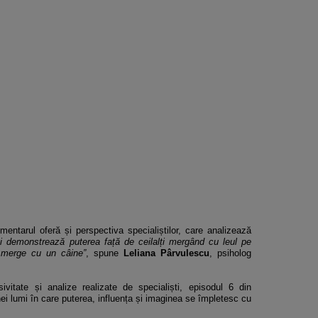
umentarul oferă și perspectiva specialiștilor, care analizează
și demonstrează puterea față de ceilalți mergând cu leul pe
 merge cu un câine”
, spune
Leliana Pârvulescu
, psiholog
ivitate și analize realizate de specialiști, episodul 6 din
ei lumi în care puterea, influența și imaginea se împletesc cu