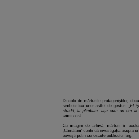
Dincolo de mărturiile protagoniștilor, doc
simbolistica unor astfel de gesturi:
„El î
stradă, la plimbare, așa cum un om ar
criminalist.
Cu imagini de arhivă, mărturii în exclus
„Cămătarii” continuă investigația asupra un
povești puțin cunoscute publicului larg.