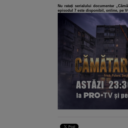
Nu ratați serialului documentar „Cămăt
episodul 7 este disponibil, online, pe 