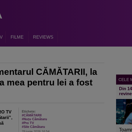
V
FILME
REVIEWS
mentarul CĂMĂTARII, la
CELE M
 mea pentru lei a fost
Din 1
revine
PRO TV
Etichete:
#CĂMĂTARII
arii”,
#Nuțu Cămătaru
să
#Pro TV
#Sile Cămătaru
Toamn
29 iunie 2026 16:54