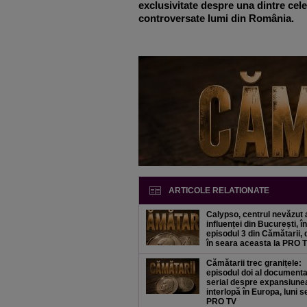
exclusivitate despre una dintre cel
controversate lumi din România.
ARTICOLE RELATIONATE
Calypso, centrul nevăzut 
influenței din București, în
episodul 3 din Cămătarii, 
în seara aceasta la PRO 
Cămătarii trec granițele:
episodul doi al documenta
serial despre expansiune
interlopă în Europa, luni s
PRO TV