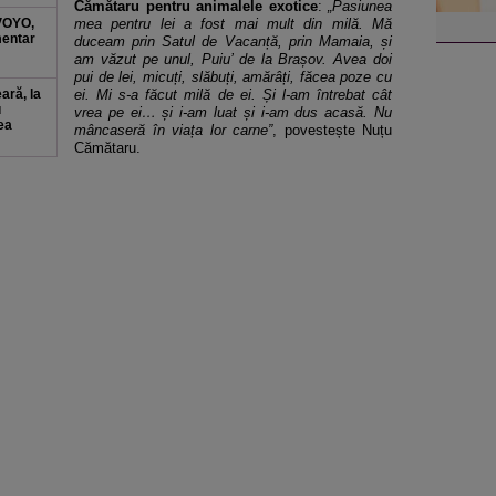
Cămătaru pentru animalele exotice
:
„Pasiunea
 VOYO,
mea pentru lei a fost mai mult din milă. Mă
mentar
duceam prin Satul de Vacanță, prin Mamaia, și
am văzut pe unul, Puiu’ de la Brașov. Avea doi
pui de lei, micuți, slăbuți, amărâți, făcea poze cu
ară, la
ei. Mi s-a făcut milă de ei. Și l-am întrebat cât
u
vrea pe ei… și i-am luat și i-am dus acasă. Nu
ea
mâncaseră în viața lor carne”
, povestește Nuțu
Cămătaru.