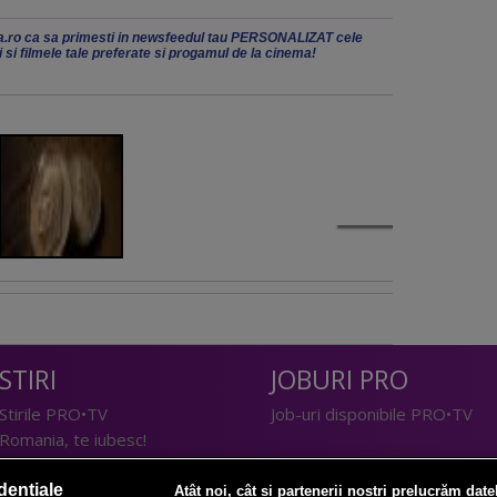
.ro ca sa primesti in newsfeedul tau PERSONALIZAT cele
ii si filmele tale preferate si progamul de la cinema!
STIRI
JOBURI PRO
Stirile PRO•TV
Job-uri disponibile PRO•TV
Romania, te iubesc!
LIFESTYLE
dențiale
Atât noi, cât și partenerii noștri prelucrăm date