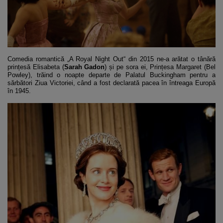
Comedia romantică „A Royal Night Out“ din 2015 ne-a arătat o tânără
prințesă Elisabeta (
Sarah Gadon
) și pe sora ei, Prințesa Margaret (Bel
Powley), trăind o noapte departe de Palatul Buckingham pentru a
sărbători Ziua Victoriei, când a fost declarată pacea în întreaga Europă
în 1945.