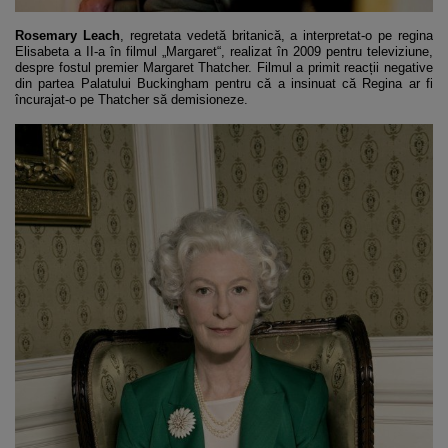
Rosemary Leach
, regretata vedetă britanică, a interpretat-o pe regina
Elisabeta a II-a în filmul „Margaret“, realizat în 2009 pentru televiziune,
despre fostul premier Margaret Thatcher. Filmul a primit reacții negative
din partea Palatului Buckingham pentru că a insinuat că Regina ar fi
încurajat-o pe Thatcher să demisioneze.