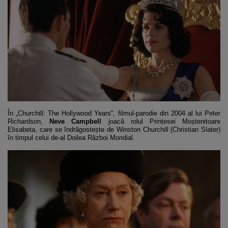
În „Churchill: The Hollywood Years“, filmul-parodie din 2004 al lui Peter
Richardson,
Neve Campbell
joacă rolul Prințesei Moștenitoare
Elisabeta, care se îndrăgostește de Winston Churchill (Christian Slater)
în timpul celui de-al Doilea Război Mondial.