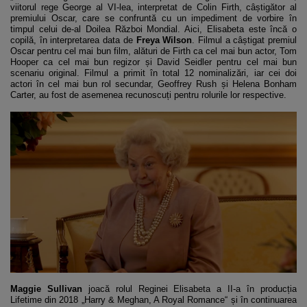
viitorul rege George al VI-lea, interpretat de Colin Firth, câștigător al
premiului Oscar, care se confruntă cu un impediment de vorbire în
timpul celui de-al Doilea Război Mondial. Aici, Elisabeta este încă o
copilă, în interpretarea data de
Freya Wilson
. Filmul a câștigat premiul
Oscar pentru cel mai bun film, alături de Firth ca cel mai bun actor, Tom
Hooper ca cel mai bun regizor și David Seidler pentru cel mai bun
scenariu original. Filmul a primit în total 12 nominalizări, iar cei doi
actori în cel mai bun rol secundar, Geoffrey Rush și Helena Bonham
Carter, au fost de asemenea recunoscuți pentru rolurile lor respective.
Maggie Sullivan
joacă rolul Reginei Elisabeta a II-a în producția
Lifetime din 2018 „Harry & Meghan, A Royal Romance“ și în continuarea