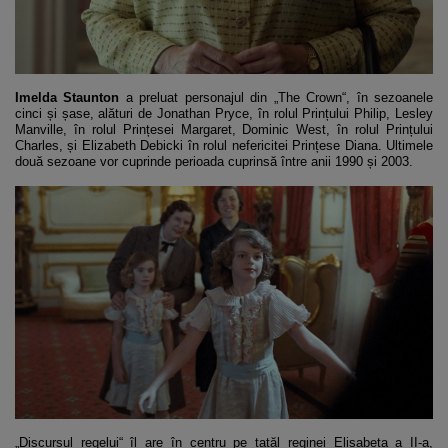
Imelda Staunton
a preluat personajul din „The Crown“, în sezoanele
cinci și șase, alături de Jonathan Pryce, în rolul Prințului Philip, Lesley
Manville, în rolul Prințesei Margaret, Dominic West, în rolul Prințului
Charles, și Elizabeth Debicki în rolul nefericitei Prințese Diana. Ultimele
două sezoane vor cuprinde perioada cuprinsă între anii 1990 și 2003.
„Discursul regelui“ îl are în centru pe tatăl reginei Elisabeta a II-a,