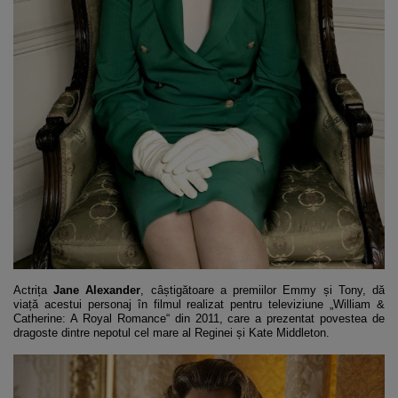
Actrița
Jane Alexander
, câștigătoare a premiilor Emmy și Tony, dă
viață acestui personaj în filmul realizat pentru televiziune „William &
Catherine: A Royal Romance“ din 2011, care a prezentat povestea de
dragoste dintre nepotul cel mare al Reginei și Kate Middleton.