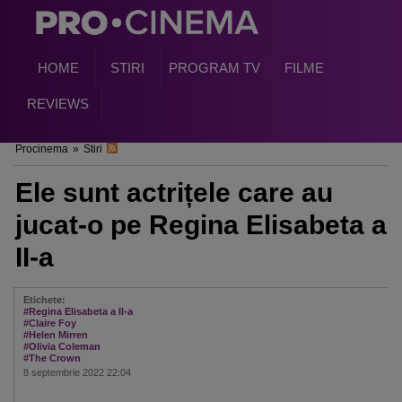
HOME
STIRI
PROGRAM TV
FILME
REVIEWS
Procinema
»
Stiri
Ele sunt actrițele care au
jucat-o pe Regina Elisabeta a
II-a
Etichete:
#Regina Elisabeta a II-a
#Claire Foy
#Helen Mirren
#Olivia Coleman
#The Crown
8 septembrie 2022 22:04