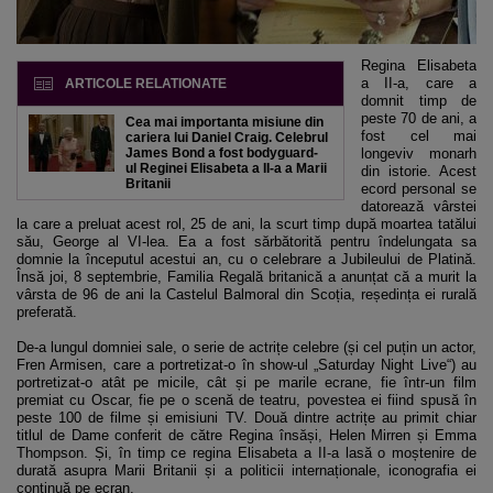
Regina Elisabeta
a II-a, care a
ARTICOLE RELATIONATE
domnit timp de
peste 70 de ani, a
Cea mai importanta misiune din
fost cel mai
cariera lui Daniel Craig. Celebrul
James Bond a fost bodyguard-
longeviv monarh
ul Reginei Elisabeta a II-a a Marii
din istorie. Acest
Britanii
ecord personal se
datorează vârstei
la care a preluat acest rol, 25 de ani, la scurt timp după moartea tatălui
său, George al VI-lea. Ea a fost sărbătorită pentru îndelungata sa
domnie la începutul acestui an, cu o celebrare a Jubileului de Platină.
Însă joi, 8 septembrie, Familia Regală britanică a anunțat că a murit la
vârsta de 96 de ani la Castelul Balmoral din Scoția, reședința ei rurală
preferată.
De-a lungul domniei sale, o serie de actrițe celebre (și cel puțin un actor,
Fren Armisen, care a portretizat-o în show-ul „Saturday Night Live“) au
portretizat-o atât pe micile, cât și pe marile ecrane, fie într-un film
premiat cu Oscar, fie pe o scenă de teatru, povestea ei fiind spusă în
peste 100 de filme și emisiuni TV. Două dintre actrițe au primit chiar
titlul de Dame conferit de către Regina însăși, Helen Mirren și Emma
Thompson. Și, în timp ce regina Elisabeta a II-a lasă o moștenire de
durată asupra Marii Britanii și a politicii internaționale, iconografia ei
continuă pe ecran.