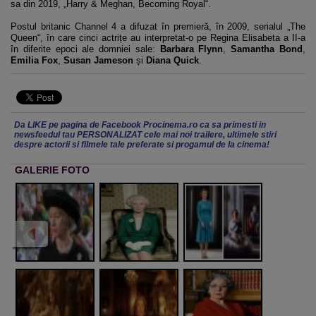
sa din 2019, „Harry & Meghan, Becoming Royal“.
Postul britanic Channel 4 a difuzat în premieră, în 2009, serialul „The
Queen“, în care cinci actrițe au interpretat-o pe Regina Elisabeta a II-a
în diferite epoci ale domniei sale:
Barbara Flynn
,
Samantha Bond
,
Emilia Fox
,
Susan Jameson
și
Diana Quick
.
Da LIKE pe pagina de Facebook Procinema.ro ca sa primesti in
newsfeedul tau PERSONALIZAT cele mai noi trailere, ultimele stiri
despre actorii si filmele tale preferate si progamul de la cinema!
GALERIE FOTO