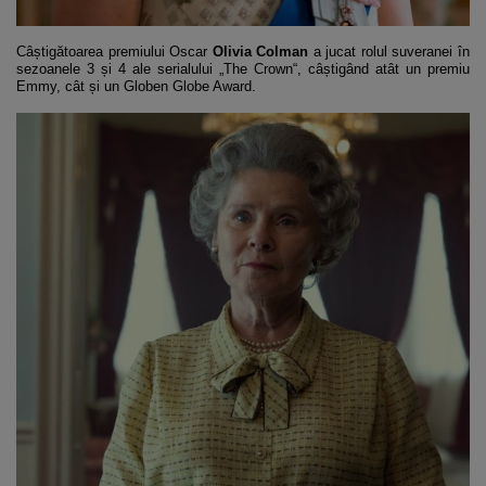
Câștigătoarea premiului Oscar
Olivia Colman
a jucat rolul suveranei în
sezoanele 3 și 4 ale serialului „The Crown“, câștigând atât un premiu
Emmy, cât și un Globen Globe Award.