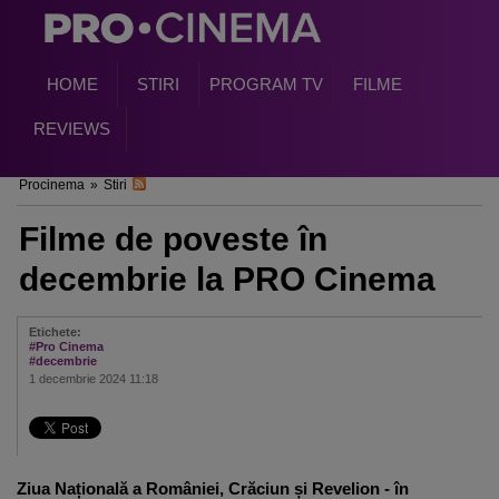
HOME
STIRI
PROGRAM TV
FILME
REVIEWS
Procinema
»
Stiri
Filme de poveste în
decembrie la PRO Cinema
Etichete:
#Pro Cinema
#decembrie
1 decembrie 2024 11:18
Ziua Națională a României, Crăciun și Revelion - în