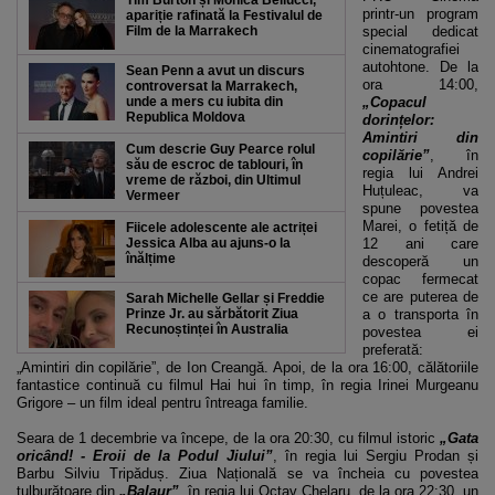
Tim Burton și Monica Bellucci,
printr-un program
apariție rafinată la Festivalul de
Film de la Marrakech
special dedicat
cinematografiei
autohtone. De la
Sean Penn a avut un discurs
ora 14:00,
controversat la Marrakech,
unde a mers cu iubita din
„Copacul
Republica Moldova
dorințelor:
Amintiri din
Cum descrie Guy Pearce rolul
copilărie”
, în
său de escroc de tablouri, în
regia lui Andrei
vreme de război, din Ultimul
Huțuleac, va
Vermeer
spune povestea
Marei, o fetiță de
Fiicele adolescente ale actriței
Jessica Alba au ajuns-o la
12 ani care
înălțime
descoperă un
copac fermecat
ce are puterea de
Sarah Michelle Gellar și Freddie
Prinze Jr. au sărbătorit Ziua
a o transporta în
Recunoștinței în Australia
povestea ei
preferată:
„Amintiri din copilărie”, de Ion Creangă. Apoi, de la ora 16:00, călătoriile
fantastice continuă cu filmul Hai hui în timp, în regia Irinei Murgeanu
Grigore – un film ideal pentru întreaga familie.
Seara de 1 decembrie va începe, de la ora 20:30, cu filmul istoric
„Gata
oricând! - Eroii de la Podul Jiului”
, în regia lui Sergiu Prodan și
Barbu Silviu Tripăduș. Ziua Națională se va încheia cu povestea
tulburătoare din
„Balaur”
, în regia lui Octav Chelaru, de la ora 22:30, un