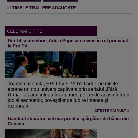
ULTIMELE TRAILERE ADAUGATE
CELE MAI CITITE
Din 14 septembrie, Adela Popescu revine în rol principal
la Pro TV
Toamna aceasta, PRO TV și VOYO aduc pe micile
ecrane un nou univers captivant prin serialul „Fără
Urmă”, a cărui intrigă îi va prinde pe cei de acasă într-un
joc al secretelor, poveștilor de iubire intense și
răzbunării.
CITESTE MAI MULT ►
Banditul zburător, cel mai prolific spărgător de bănci din
Canada