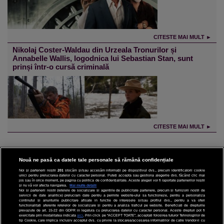
CITESTE MAI MULT ►
Nikolaj Coster-Waldau din Urzeala Tronurilor și
Annabelle Wallis, logodnica lui Sebastian Stan, sunt
prinși într-o cursă criminală
CITESTE MAI MULT ►
Nouă ne pasă ca datele tale personale să rămână confidențiale
Noi și partenerii noștri
201
stocăm și/sau accesăm informații pe dispozitivul dvs., precum identificatorii cookie
unici pentru prelucrarea datelor cu caracter personal. Puteți accepta sau gestiona alegerile dvs. făcând clic mai
CINEMA
jos sau în orice moment, pe pagina cu politica de confidențialitate. Aceste alegeri vor fi raportate partenerilor noștri
și nu vă vor afecta navigarea.
Mai multe detalii
Noi si partenerii nostri (retelele de socializare si agentiile de publicitate partenere, precum si furnizorii nostri de
servicii de date analitice) prelucram date pentru a permite website-ului sa functioneze, pentru a personaliza
DIVERTISMENT
continutul si anunturile publicitare afisate in functie de interesele si/sau profilul dvs., pentru a va oferi
functionalitati aferente retelelor de socializare si pentru a analiza traficul pe website. Beneficiati de drepturile
prevazute de art. 15-22 din GDPR in legatura cu prelucrarea datelor cu caracter personal. Aceste drepturi pot fi
STIRI
exercitate prin modalitatea indicata
aici
. Prin click pe “ACCEPT TOATE”, acceptati folosirea tuturor Tehnologiilor de
tip Cookie, care implica inclusiv acceptul dvs. cu privire la stocarea/accesarea informatiilor de catre Vendor-ii cu