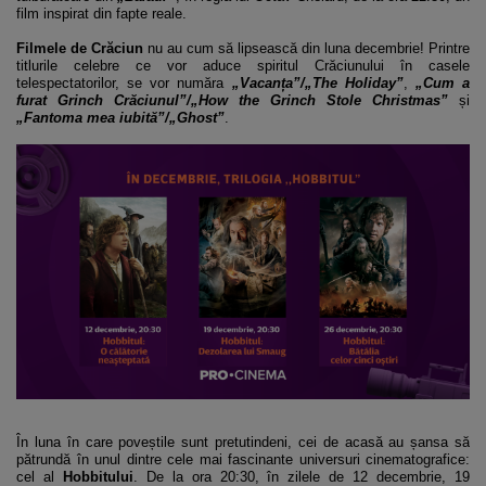
film inspirat din fapte reale.
Filmele de Crăciun
nu au cum să lipsească din luna decembrie! Printre
titlurile celebre ce vor aduce spiritul Crăciunului în casele
telespectatorilor, se vor număra
„Vacanța”/„The Holiday”
,
„Cum a
furat Grinch Crăciunul”/„How the Grinch Stole Christmas”
și
„Fantoma mea iubită”/„Ghost”
.
În luna în care poveștile sunt pretutindeni, cei de acasă au șansa să
pătrundă în unul dintre cele mai fascinante universuri cinematografice:
cel al
Hobbitului
. De la ora 20:30, în zilele de 12 decembrie, 19