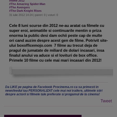
#filme 2012
#The Amazing Spider-Man
#The Avengers
#The Dark Knight Rises
31 iulie 2012 14:24 | pareri: 0 | voturi: 0
Cele 8 luni scurse din 2012 ne-au aratat ca filmele cu
super eroi, animatiile si continuarile mentin o priza
enorma la public desi dam ochii peste cap de multe
ori cand auzim despre acest gen de filme. Potrivit site-
ului boxofficemojo.com 7 filme au trecut deja de
pragul de jumatate de miliard de dolari incasari, insa
finalul anului va aduce si el lovituri de box office.
Primele 10 filme cu cele mai mari incasari din 2012!
Da LIKE pe pagina de Facebook Procinema.ro ca sa primesti in
newsfeedul tau PERSONALIZAT cele mai noi trailere, ultimele stiri
despre actorii si filmele tale preferate si progamul de la cinema!
Tweet