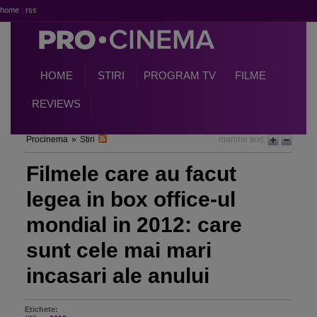
home
|
rss
HOME
STIRI
PROGRAM TV
FILME
REVIEWS
Procinema
»
Stiri
marime text:
Filmele care au facut
legea in box office-ul
mondial in 2012: care
sunt cele mai mari
incasari ale anului
Etichete: