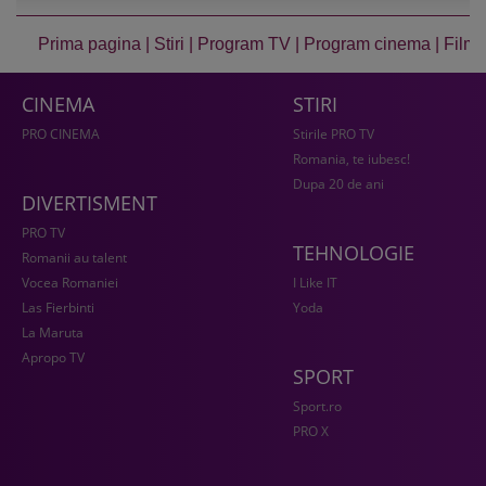
Prima pagina
|
Stiri
|
Program TV
|
Program cinema
|
Film
CINEMA
STIRI
PRO CINEMA
Stirile PRO TV
Romania, te iubesc!
Dupa 20 de ani
DIVERTISMENT
PRO TV
TEHNOLOGIE
Romanii au talent
Vocea Romaniei
I Like IT
Las Fierbinti
Yoda
La Maruta
Apropo TV
SPORT
Sport.ro
PRO X