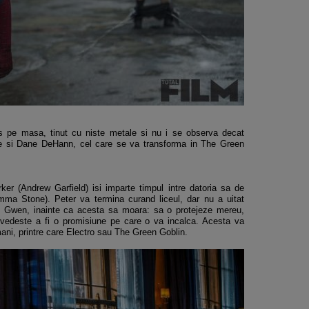
ins pe masa, tinut cu niste metale si nu i se observa decat
are si Dane DeHann, cel care se va transforma in The Green
r (Andrew Garfield) isi imparte timpul intre datoria sa de
ma Stone). Peter va termina curand liceul, dar nu a uitat
lui Gwen, inainte ca acesta sa moara: sa o protejeze mereu,
vedeste a fi o promisiune pe care o va incalca. Acesta va
mani, printre care Electro sau The Green Goblin.