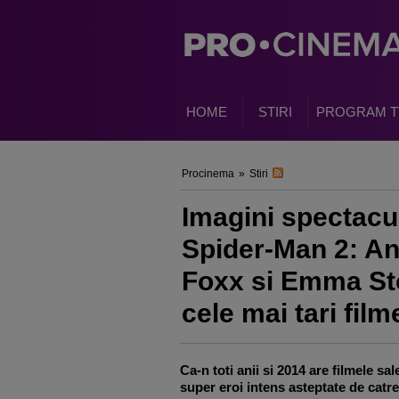
HOME
STIRI
PROGRAM T
Procinema
»
Stiri
Imagini spectac
Spider-Man 2: An
Foxx si Emma Sto
cele mai tari fil
Ca-n toti anii si 2014 are filmele sal
super eroi intens asteptate de catre