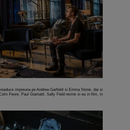
i readuce impreuna pe Andrew Garfield si Emma Stone, dar si
 Feore, Paul Giamatti. Sally Field revine si ea in film, in