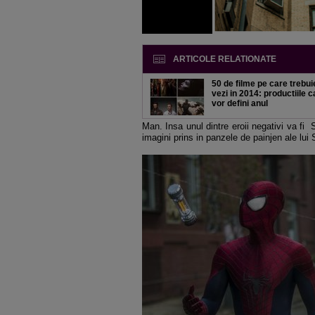
ARTICOLE RELATIONATE
50 de filme pe care trebui
vezi in 2014: productiile c
vor defini anul
Man. Insa unul dintre eroii negativi va fi 
imagini prins in panzele de painjen ale lui