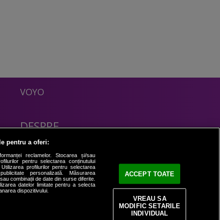
VOYO
DESPRE
Politica Confidentialitate
le pentru a oferi:
Contact
formanței reclamelor. Stocarea și/sau
filurilor pentru selectarea conținutului
Utilizarea profilurilor pentru selectarea
 publicitate personalizată. Măsurarea
ACCEPT TOATE
i sau combinații de date din surse diferite.
ilizarea datelor limitate pentru a selecta
anarea dispozitivului.
VREAU SA
MODIFIC SETARILE
INDIVIDUAL