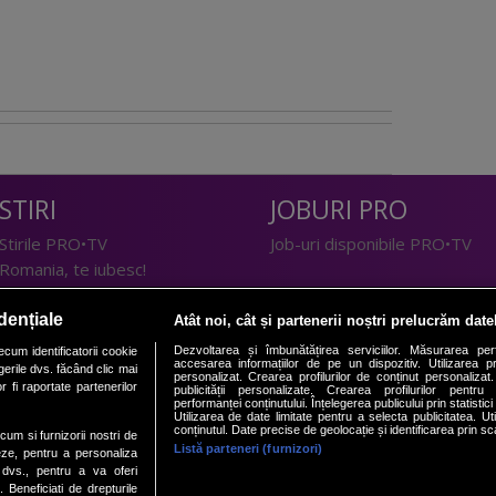
STIRI
JOBURI PRO
Stirile PRO•TV
Job-uri disponibile PRO•TV
Romania, te iubesc!
LIFESTYLE
dențiale
Atât noi, cât și partenerii noștri prelucrăm date
TEHNOLOGIE
Doctor de Bine
Dezvoltarea și îmbunătățirea serviciilor. Măsurarea per
cum identificatorii cookie
accesarea informațiilor de pe un dispozitiv. Utilizarea pro
erile dvs. făcând clic mai
I Like IT
Acasă
personalizat. Crearea profilurilor de conținut personalizat. 
 fi raportate partenerilor
publicității personalizate. Crearea profilurilor pentru
Acasă Gold
performanței conținutului. Înțelegerea publicului prin statistic
Utilizarea de date limitate pentru a selecta publicitatea. Ut
Perfecte
conținutul. Date precise de geolocație și identificarea prin sc
ecum si furnizorii nostri de
SPORT
DeBarbati
Listă parteneri (furnizori)
eze, pentru a personaliza
l dvs., pentru a va oferi
Foodstory
Sport.ro
. Beneficiati de drepturile