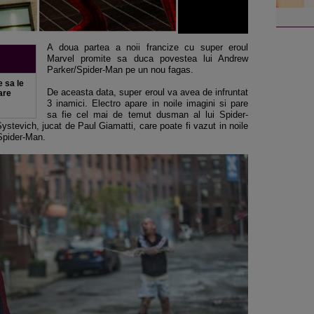
A doua partea a noii francize cu super eroul
Marvel promite sa duca povestea lui Andrew
Parker/Spider-Man pe un nou fagas.
e sa le
De aceasta data, super eroul va avea de infruntat
are
3 inamici. Electro apare in noile imagini si pare
sa fie cel mai de temut dusman al lui Spider-
Systevich, jucat de Paul Giamatti, care poate fi vazut in noile
 Spider-Man.