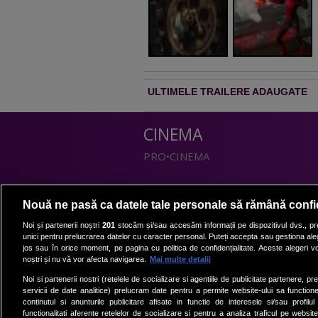
ULTIMELE TRAILERE ADAUGATE
CINEMA
PRO•CINEMA
DIVERTISMENT
Nouă ne pasă ca datele tale personale să rămână confi
PRO•TV
Noi și partenerii noștri
201
stocăm și/sau accesăm informații pe dispozitivul dvs., pre
unici pentru prelucrarea datelor cu caracter personal. Puteți accepta sau gestiona aleg
Romanii au talent
jos sau în orice moment, pe pagina cu politica de confidențialitate. Aceste alegeri vor
Vocea Romaniei
noștri și nu vă vor afecta navigarea.
Mai multe detalii
Las Fierbinti
Noi si partenerii nostri (retelele de socializare si agentiile de publicitate partenere, pr
La Maruta
servicii de date analitice) prelucram date pentru a permite website-ului sa function
continutul si anunturile publicitare afisate in functie de interesele si/sau profilu
Apropo TV
functionalitati aferente retelelor de socializare si pentru a analiza traficul pe website