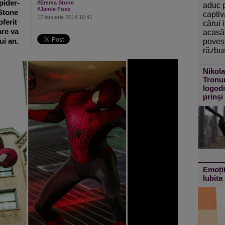
pider-
#Emma Stone
aduc 
#Jamie Foxx
Stone
captiv
17 ianuarie 2014 16:41
oferit
cărui 
are va
acasă 
ui an.
poveșt
răzbun
Nikola
Tronur
logodn
prinși
Emoții
Iubita 