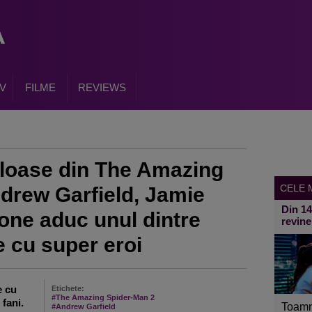
V
FILME
REVIEWS
uloase din The Amazing
CELE M
drew Garfield, Jamie
Din 1
ne aduc unul dintre
revine
me cu super eroi
e cu
Etichete:
#The Amazing Spider-Man 2
 fani.
Toamn
#Andrew Garfield