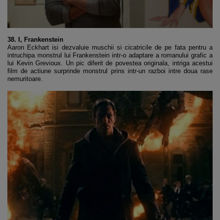
38. I, Frankenstein
Aaron Eckhart isi dezvaluie muschii si cicatricile de pe fata pentru a
intruchipa monstrul lui Frankenstein intr-o adaptare a romanului grafic a
lui Kevin Grevioux. Un pic diferit de povestea originala, intriga acestui
film de actiune surprinde monstrul prins intr-un razboi intre doua rase
nemuritoare.