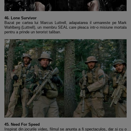
46. Lone Survivor
Bazat pe cartea lui Marcus Luttrell, adapatarea il urmareste pe Mark
Wahlberg (Luttrell), un membru SEAL care pleaca intr-o misiune mortala
pentru a prinde un terorist taliban.
45. Need For Speed
Inspirat din jocurile video, filmul se anunta a fi spectaculos, dar si cu o