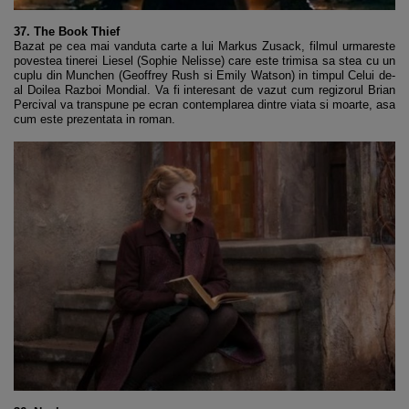
37. The Book Thief
Bazat pe cea mai vanduta carte a lui Markus Zusack, filmul urmareste
povestea tinerei Liesel (Sophie Nelisse) care este trimisa sa stea cu un
cuplu din Munchen (Geoffrey Rush si Emily Watson) in timpul Celui de-
al Doilea Razboi Mondial. Va fi interesant de vazut cum regizorul Brian
Percival va transpune pe ecran contemplarea dintre viata si moarte, asa
cum este prezentata in roman.