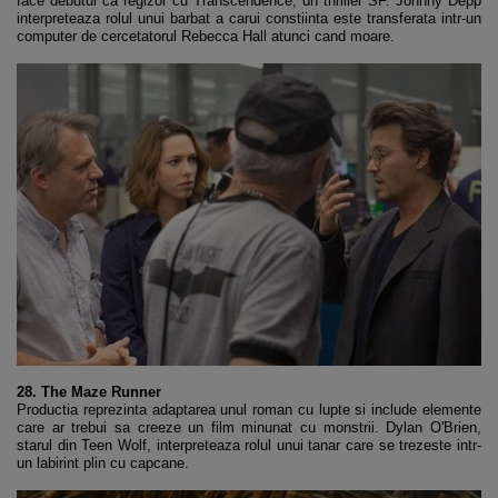
face debutul ca regizor cu Transcendence, un thriller SF. Johnny Depp
interpreteaza rolul unui barbat a carui constiinta este transferata intr-un
computer de cercetatorul Rebecca Hall atunci cand moare.
28. The Maze Runner
Productia reprezinta adaptarea unul roman cu lupte si include elemente
care ar trebui sa creeze un film minunat cu monstrii. Dylan O'Brien,
starul din Teen Wolf, interpreteaza rolul unui tanar care se trezeste intr-
un labirint plin cu capcane.