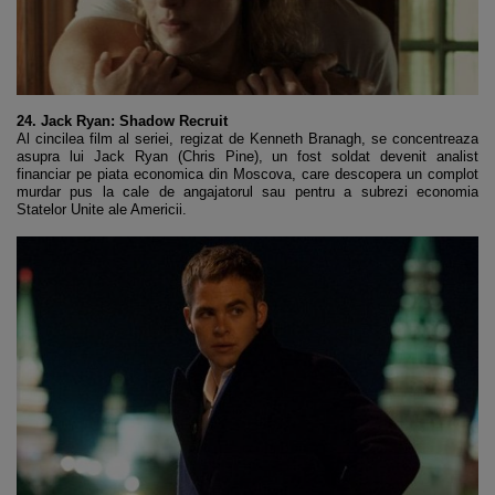
24. Jack Ryan: Shadow Recruit
Al cincilea film al seriei, regizat de Kenneth Branagh, se concentreaza
asupra lui Jack Ryan (Chris Pine), un fost soldat devenit analist
financiar pe piata economica din Moscova, care descopera un complot
murdar pus la cale de angajatorul sau pentru a subrezi economia
Statelor Unite ale Americii.