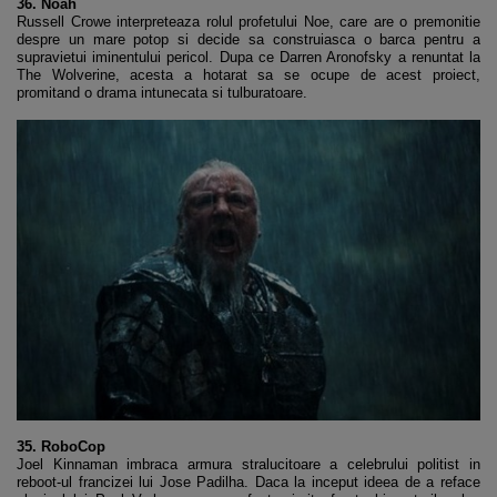
36. Noah
Russell Crowe interpreteaza rolul profetului Noe, care are o premonitie
despre un mare potop si decide sa construiasca o barca pentru a
supravietui iminentului pericol. Dupa ce Darren Aronofsky a renuntat la
The Wolverine, acesta a hotarat sa se ocupe de acest proiect,
promitand o drama intunecata si tulburatoare.
35. RoboCop
Joel Kinnaman imbraca armura stralucitoare a celebrului politist in
reboot-ul francizei lui Jose Padilha. Daca la inceput ideea de a reface