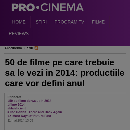
HOME
STIRI
PROGRAM TV
FILME
REVIEWS
Procinema
»
Stiri
50 de filme pe care trebuie
sa le vezi in 2014: productiile
care vor defini anul
Etichete:
#50 de filme de vazut in 2014
#filme 2014
#Maleficient
#The Hobbit: There and Back Again
#X-Men: Days of Future Past
11 mai 2014 13:05