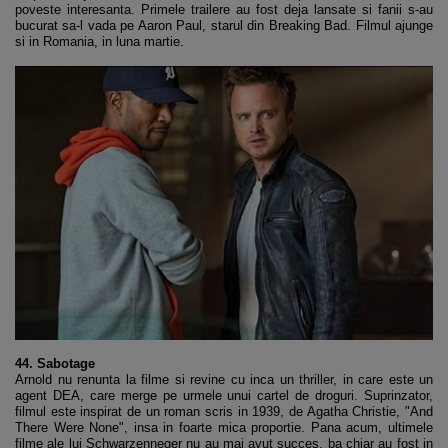
poveste interesanta. Primele trailere au fost deja lansate si fanii s-au
bucurat sa-l vada pe Aaron Paul, starul din Breaking Bad. Filmul ajunge
si in Romania, in luna martie.
44. Sabotage
Arnold nu renunta la filme si revine cu inca un thriller, in care este un
agent DEA, care merge pe urmele unui cartel de droguri. Suprinzator,
filmul este inspirat de un roman scris in 1939, de Agatha Christie, "And
There Were None", insa in foarte mica proportie. Pana acum, ultimele
filme ale lui Schwarzenneger nu au mai avut succes, ba chiar au fost in