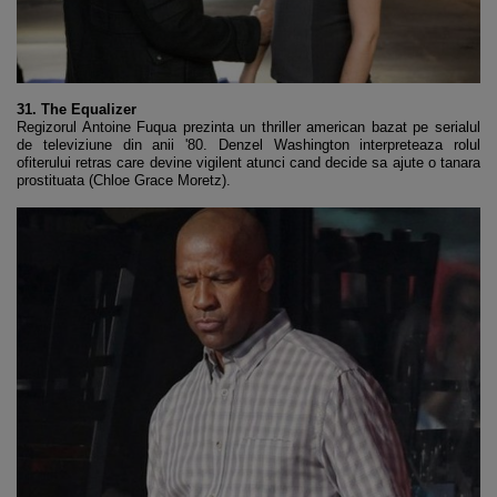
31. The Equalizer
Regizorul Antoine Fuqua prezinta un thriller american bazat pe serialul
de televiziune din anii '80. Denzel Washington interpreteaza rolul
ofiterului retras care devine vigilent atunci cand decide sa ajute o tanara
prostituata (Chloe Grace Moretz).