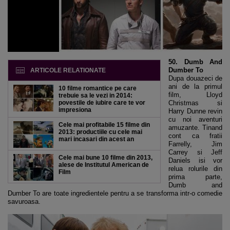
50. Dumb And
Dumber To
ARTICOLE RELATIONATE
Dupa douazeci de
ani de la primul
10 filme romantice pe care
film, Lloyd
trebuie sa le vezi in 2014:
povestile de iubire care te vor
Christmas si
impresiona
Harry Dunne revin
cu noi aventuri
Cele mai profitabile 15 filme din
amuzante. Tinand
2013: productiile cu cele mai
cont ca fratii
mari incasari din acest an
Farrelly, Jim
Carrey si Jeff
Cele mai bune 10 filme din 2013,
Daniels isi vor
alese de Institutul American de
relua rolurile din
Film
prima parte,
Dumb and
Dumber To are toate ingredientele pentru a se transforma intr-o comedie
savuroasa.