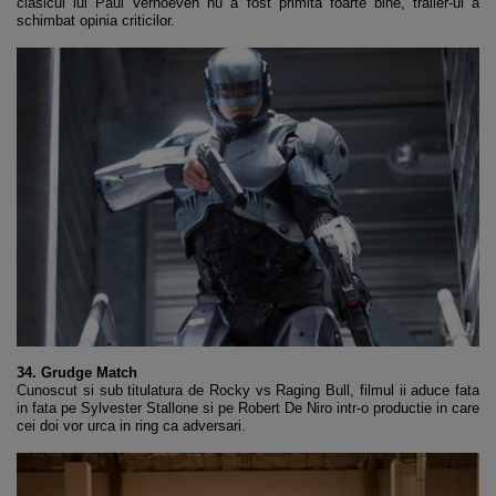
clasicul lui Paul Verhoeven nu a fost primita foarte bine, trailer-ul a
schimbat opinia criticilor.
34. Grudge Match
Cunoscut si sub titulatura de Rocky vs Raging Bull, filmul ii aduce fata
in fata pe Sylvester Stallone si pe Robert De Niro intr-o productie in care
cei doi vor urca in ring ca adversari.