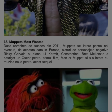
18. Muppets Most Wanted
Dupa revenirea de succes din 2011, Muppets se intorc pentru noi
aventuri, de aceasta data in Europa, alaturi de personajele negative
Ricky Gervais si clona lui Kermit, Constantine. Bret McLenzie a
castigat un Oscar pentru primul film, Man or Muppet si s-a intors cu
muzica noua pentru acest sequel.