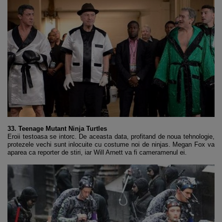
33. Teenage Mutant Ninja Turtles
Eroii testoasa se intorc. De aceasta data, profitand de noua tehnologie,
protezele vechi sunt inlocuite cu costume noi de ninjas. Megan Fox va
aparea ca reporter de stiri, iar Will Arnett va fi cameramenul ei.