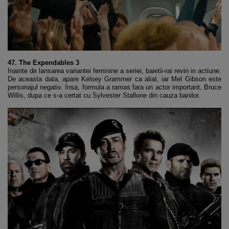
47. The Expendables 3
Inainte de lansarea variantei feminine a seriei, baietii-rai revin in actiune.
De aceasta data, apare Kelsey Grammer ca aliat, iar Mel Gibson este
personajul negativ. Insa, formula a ramas fara un actor important, Bruce
Willis, dupa ce s-a certat cu Sylvester Stallone din cauza banilor.