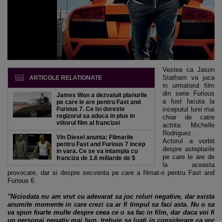
Vestea ca Jason
Statham va juca
ARTICOLE RELATIONATE
in urmatorul film
din serie Furious
James Wan a dezvaluit planurile
a fost facuta la
pe care le are pentru Fast and
Furious 7. Ce isi doreste
inceputul lunii mai
regizorul sa aduca in plus in
chiar de catre
viitorul film al francizei
actrita Michelle
Rodriguez.
Vin Diesel anunta: Filmarile
Actorul a vorbit
pentru Fast and Furious 7 incep
despre asteptarile
in vara. Ce se va intampla cu
pe care le are de
franciza de 1.6 miliarde de $
la aceasta
provocare, dar si despre secventa pe care a filmat-o pentru Fast and
Furious 6.
"Niciodata nu am vrut cu adevarat sa joc roluri negative, dar exista
anumite momente in care crezi ca ar fi timpul sa faci asta. Nu o sa
va spun foarte multe despre ceea ce o sa fac in film, dar daca voi fi
un personaj negativ mai bun, trebuie sa luati in considerare ca vor