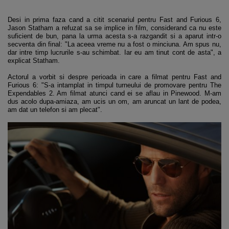
Desi in prima faza cand a citit scenariul pentru Fast and Furious 6,
Jason Statham a refuzat sa se implice in film, considerand ca nu este
suficient de bun, pana la urma acesta s-a razgandit si a aparut intr-o
secventa din final: "La aceea vreme nu a fost o minciuna. Am spus nu,
dar intre timp lucrurile s-au schimbat. Iar eu am tinut cont de asta", a
explicat Statham.
Actorul a vorbit si despre perioada in care a filmat pentru Fast and
Furious 6: "S-a intamplat in timpul turneului de promovare pentru The
Expendables 2. Am filmat atunci cand ei se aflau in Pinewood. M-am
dus acolo dupa-amiaza, am ucis un om, am aruncat un lant de podea,
am dat un telefon si am plecat".