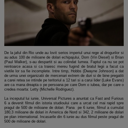
De la jaful din Rio unde au lovit serios imperiul unui rege al drogurilor si
au adus 100 de milioane de dolari echipajului, Dom (Vin Diesel) si Brian
(Paul Walker), s-au despartit si au colindat lumea. Faptul ca nu se pot
reintoarce acasa si ca traiesc mereu fugind de bratul legii a facut ca
vietile lor sa fie incomplete. Intre timp, Hobbs (Dwayne Johnson) a dat
de urma unei organizatii de mercenari extrem de duri si de bine pregatiti
a carei retea se intinde pe teritoriul a 12 tari si a carui lider (Luke Evans)
are ca mana dreapta o pe persoana pe care Dom o iubea, dar pe care o
credea moarta: Letty (Michelle Rodriguez).
La inceputul lui iunie, Universal Pictures a anuntat ca Fast and Furious
6 a devenit filmul din istoria studioului care a urcat cel mai rapid spre
pragul de 500 de milioane de dolari. Pana pe 6 iunie, filmul a cumulat
180,3 milioane de dolari in America de Nord si 342, 2 milioane de dolari
pe plan international. Incasarile din 6 iunie au dus filmul peste pragul de
500 de milioane de dolari.