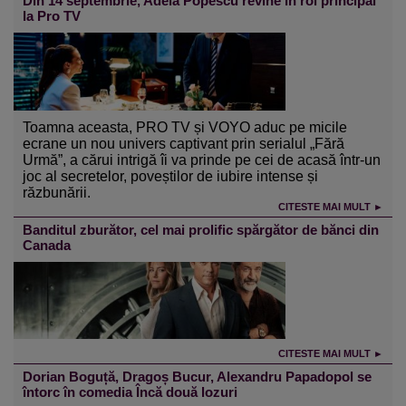
Din 14 septembrie, Adela Popescu revine în rol principal
la Pro TV
Toamna aceasta, PRO TV și VOYO aduc pe micile
ecrane un nou univers captivant prin serialul „Fără
Urmă”, a cărui intrigă îi va prinde pe cei de acasă într-un
joc al secretelor, poveștilor de iubire intense și
răzbunării.
CITESTE MAI MULT ►
Banditul zburător, cel mai prolific spărgător de bănci din
Canada
CITESTE MAI MULT ►
Dorian Boguță, Dragoș Bucur, Alexandru Papadopol se
întorc în comedia Încă două lozuri