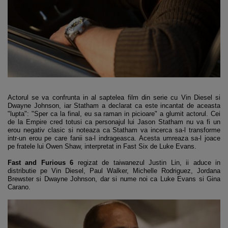
Actorul se va confrunta in al saptelea film din serie cu Vin Diesel si
Dwayne Johnson, iar Statham a declarat ca este incantat de aceasta
"lupta": "Sper ca la final, eu sa raman in picioare" a glumit actorul. Cei
de la Empire cred totusi ca personajul lui Jason Statham nu va fi un
erou negativ clasic si noteaza ca Statham va incerca sa-l transforme
intr-un erou pe care fanii sa-l indrageasca. Acesta umreaza sa-l joace
pe fratele lui Owen Shaw, interpretat in Fast Six de Luke Evans.
Fast and Furious 6
regizat de taiwanezul Justin Lin, ii aduce in
distributie pe Vin Diesel, Paul Walker, Michelle Rodriguez, Jordana
Brewster si Dwayne Johnson, dar si nume noi ca Luke Evans si Gina
Carano.