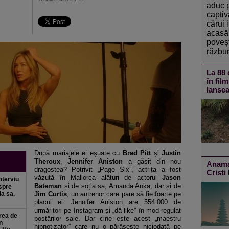
aduc 
captiv
cărui 
acasă 
poveșt
răzbun
La 88 
în fil
lansea
După mariajele ei eșuate cu
Brad Pitt
și
Justin
Theroux
,
Jennifer Aniston
a găsit din nou
Anamar
dragostea? Potrivit „Page Six”, actrița a fost
Cristi
văzută în Mallorca alături de actorul
Jason
nterviu
Bateman
și de soția sa, Amanda Anka, dar și de
espre
ia sa,
Jim
Curtis
, un antrenor care pare să fie foarte pe
placul ei. Jennifer Aniston are 554.000 de
urmăritori pe Instagram și „dă like” în mod regulat
rea de
postărilor sale. Dar cine este acest „maestru
n
hipnotizator” care nu o părăsește niciodată pe