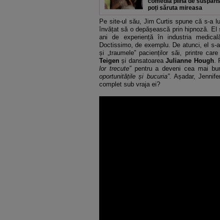
comedia plină de suspan
poți săruta mireasa
Pe site-ul său, Jim Curtis spune că s-a lu
învățat să o depășească prin hipnoză. El 
ani de experiență în industria medical
Doctissimo, de exemplu. De atunci, el s-a
și „traumele” pacienților săi, printre c
Teigen
și dansatoarea
Julianne Hough
. 
lor trecute”
pentru a deveni cea mai bun
oportunitățile și bucuria”
. Așadar, Jennif
complet sub vraja ei?