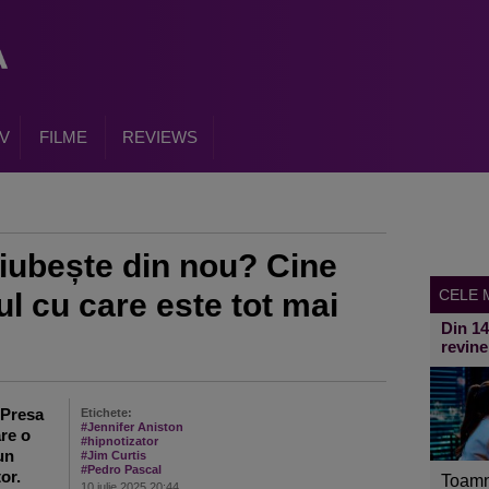
V
FILME
REVIEWS
 iubește din nou? Cine
CELE M
ul cu care este tot mai
Din 1
revine
 Presa
Etichete:
#Jennifer Aniston
are o
#hipnotizator
un
#Jim Curtis
#Pedro Pascal
or.
Toamn
10 iulie 2025 20:44