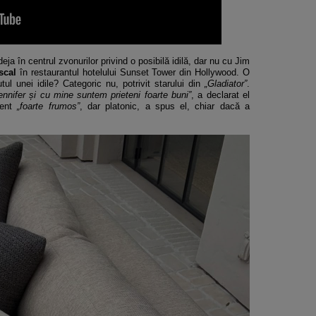
eja în centrul zvonurilor privind o posibilă idilă, dar nu cu Jim
scal
în restaurantul hotelului Sunset Tower din Hollywood. O
tul unei idile? Categoric nu, potrivit starului din
„Gladiator”
.
nnifer și cu mine suntem prieteni foarte buni”
, a declarat el
ment
„foarte frumos”
, dar platonic, a spus el, chiar dacă a