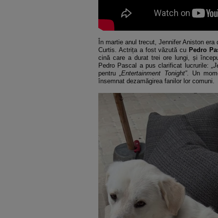
În martie anul trecut, Jennifer Aniston era d
Curtis. Actrița a fost văzută cu
Pedro Pa
cină care a durat trei ore lungi, și începu
Pedro Pascal a pus clarificat lucrurile:
„Je
pentru
„Entertainment Tonight”
. Un mo
însemnat dezamăgirea fanilor lor comuni.