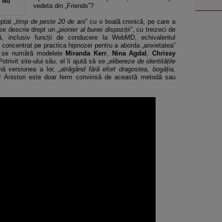
s Nu
vedeta din „Friends”?
ptat
„timp de peste 20 de ani”
cu o boală cronică, pe care a
se descrie drept un
„pionier al bunei dispoziții”
, cu treizeci de
ă, inclusiv funcții de conducere la WebMD, echivalentul
 concentrat pe practica hipnozei pentru a aborda „anxietatea”
are se numără modelele
Miranda Kerr
,
Nina Agdal
,
Chrissy
Potrivit site-ului său, el îi ajută să se
„elibereze de identitățile
ă versiunea a lor,
„atrăgând fără efort dragostea, bogăția,
er Aniston este doar ferm convinsă de această metodă sau