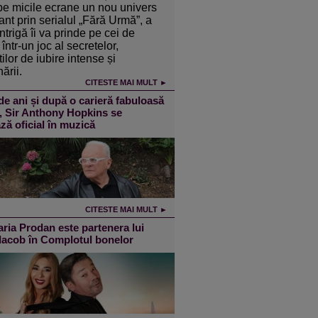
pe micile ecrane un nou univers
ant prin serialul „Fără Urmă”, a
intrigă îi va prinde pe cei de
într-un joc al secretelor,
ilor de iubire intense și
ării.
CITESTE MAI MULT ►
de ani și după o carieră fabuloasă
m, Sir Anthony Hopkins se
ză oficial în muzică
CITESTE MAI MULT ►
ia Prodan este partenera lui
 Iacob în Complotul bonelor