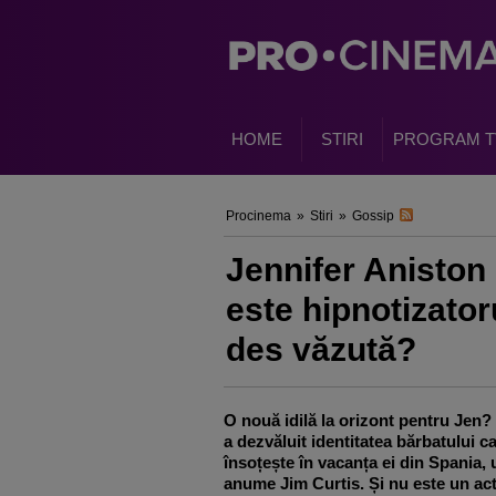
HOME
STIRI
PROGRAM T
Procinema
»
Stiri
»
Gossip
Jennifer Aniston
este hipnotizator
des văzută?
O nouă idilă la orizont pentru Jen?
a dezvăluit identitatea bărbatului c
însoțește în vacanța ei din Spania, 
anume Jim Curtis. Și nu este un act