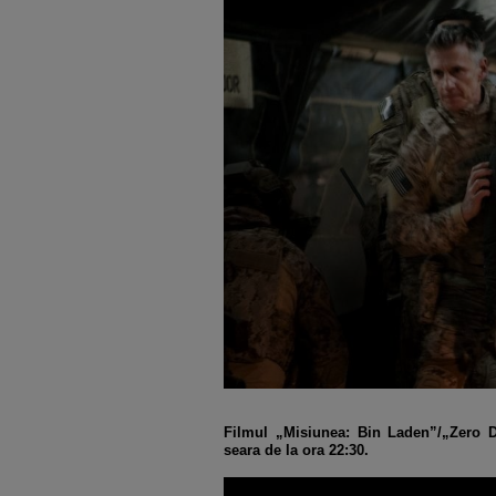
Filmul „Misiunea: Bin Laden”/„Zero D
seara de la ora 22:30.