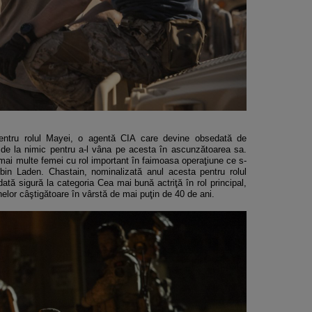
pentru rolul Mayei, o agentă CIA care devine obsedată de
ri de la nimic pentru a-l vâna pe acesta în ascunzătoarea sa.
u mai multe femei cu rol important în faimoasa operaţiune ce s-
bin Laden. Chastain, nominalizată anul acesta pentru rolul
tă sigură la categoria Cea mai bună actriţă în rol principal,
elor câştigătoare în vârstă de mai puţin de 40 de ani.