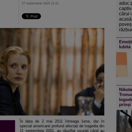
aduc 
27 septembrie 2025 11:41
captiv
cărui 
acasă 
poveșt
răzbun
Emoții
Iubita 
Nikola
Tronur
logodn
prinși
În data de 2 mai 2011 întreaga lume, dar în
special americanii profund afectați de tragedia din
11 septembrie 2001, au răsuflat ușurați când au