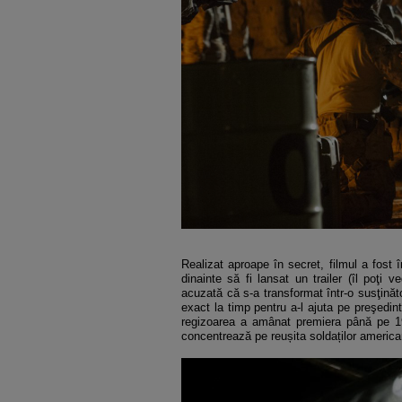
Realizat aproape în secret, filmul a fost 
dinainte să fi lansat un trailer (îl poţi
acuzată că s-a transformat într-o susţinăt
exact la timp pentru a-l ajuta pe preşedin
regizoarea a amânat premiera până pe 19
concentrează pe reușita soldaților american