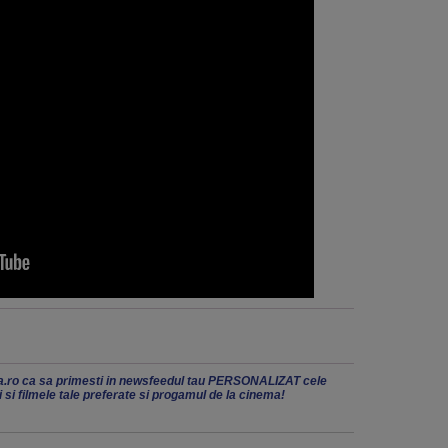
.ro ca sa primesti in newsfeedul tau PERSONALIZAT cele
ii si filmele tale preferate si progamul de la cinema!