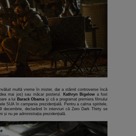
învăluit multă vreme în mister, dar a stârnit controverse încă
 vedea mai jos) sau măcar posterul.
Kathryn Bigelow
a fost
oare a lui
Barack Obama
şi că a programat premiera filmului
tele SUA în campania prezidenţială. Pentru a calma spiritele,
 decembrie, declarând în interviuri că Zero Dark Thirty se
i și nu pe administrația prezidențială.