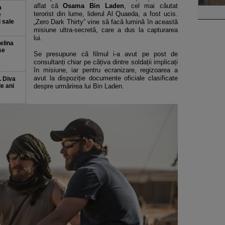
aflat că
Osama Bin Laden
, cel mai căutat
a
terorist din lume, liderul Al Quaeda, a fost ucis.
e
i sale
„Zero Dark Thirty” vine să facă lumină în această
misiune ultra-secretă, care a dus la capturarea
lui.
elina
se
Se presupune că filmul i-a avut pe post de
consultanți chiar pe câțiva dintre soldații implicați
e
în misiune, iar pentru ecranizare, regizoarea a
avut la dispoziție documente oficiale clasificate
. Diva
de ani
despre urmărirea lui Bin Laden.