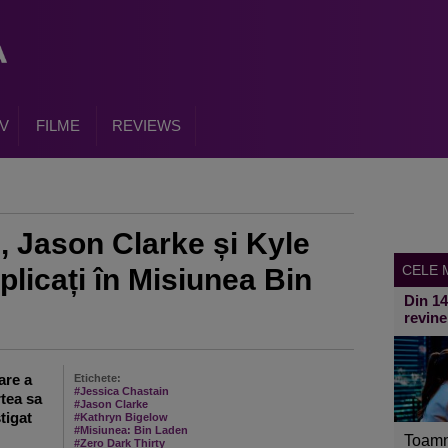
V
FILME
REVIEWS
, Jason Clarke și Kyle
CELE M
licați în Misiunea Bin
Din 1
revine
are a
Etichete:
#Jessica Chastain
rtea sa
#Jason Clarke
tigat
#Kathryn Bigelow
#Misiunea: Bin Laden
Toamn
#Zero Dark Thirty