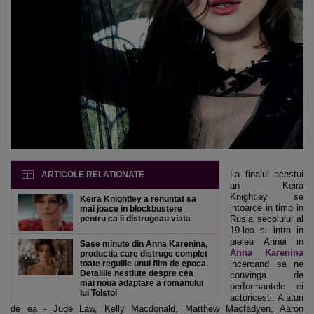
La finalul acestui
ARTICOLE RELATIONATE
an Keira
Knightley se
Keira Knightley a renuntat sa
intoarce in timp in
mai joace in blockbustere
pentru ca ii distrugeau viata
Rusia secolului al
19-lea si intra in
pielea Annei in
Sase minute din Anna Karenina,
Anna Karenina
productia care distruge complet
toate regulile unui film de epoca.
incercand sa ne
Detaliile nestiute despre cea
convinga de
mai noua adaptare a romanului
performantele ei
lui Tolstoi
actoricesti. Alaturi
de ea - Jude Law, Kelly Macdonald, Matthew Macfadyen, Aaron