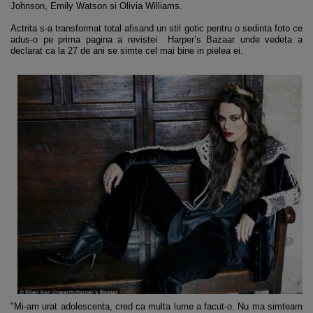
Johnson, Emily Watson si Olivia Williams.
Actrita s-a transformat total afisand un stil gotic pentru o sedinta foto ce
adus-o pe prima pagina a revistei Harper’s Bazaar unde vedeta a
declarat ca la 27 de ani se simte cel mai bine in pielea ei.
"Mi-am urat adolescenta, cred ca multa lume a facut-o. Nu ma simteam