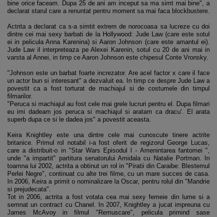
bine orice faceam. Dupa 25 de ani am inceput sa ma simt mai bine", a
declarat starul care a renuntat pentru moment sa mai faca blockbustere.
Actrita a declarat ca s-a simtit extrem de norocoasa sa lucreze cu doi
dintre cei mai sexy barbati de la Hollywood: Jude Law (care este sotul
ei in pelicula Anna Karenina) si Aaron Johnson (care este amantul ei).
Jude Law il interpreteaza pe Alexei Karenin, sotul cu 20 de ani mai in
varsta al Annei, in timp ce Aaron Johnson este chipesul Conte Vronsky.
"Johnson este un barbat foarte increzator. Are acel factor x care il face
un actor bun si interesant" a dezvaluit ea. In timp ce despre Jude Law a
povestit ca a fost torturat de machiajul si de costumele din timpul
filmarilor.
"Peruca si machiajul au fost cele mai grele lucruri pentru el. Dupa filmari
eu imi dadeam jos peruca si machiajul si aratam ca dracu'. El arata
superb dupa ce si le dadea jos" a povestit aceasta.
Keira Knightley este una dintre cele mai cunoscute tinere actrite
britanice. Primul rol notabil i-a fost oferit de regizorul George Lucas,
care a distribuit-o in "Star Wars Episodul I - Amenintarea fantomei ",
unde "a impartit" partitura senatorului Amidala cu Natalie Portman. In
toamna lui 2002, actrita a obtinut un rol in "Piratii din Caraibe: Blestemul
Perlei Negre", continuat cu alte trei filme, cu un mare succes de casa.
In 2006, Keira a primit o nominalizare la Oscar, pentru rolul din "Mandrie
si prejudecata".
Tot in 2006, actrita a fost votata cea mai sexy femeie din lume si a
semnat un contract cu Chanel. In 2007, Knightley a jucat impreuna cu
James McAvoy in filmul "Remuscare", pelicula primind sase