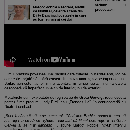
neconcordanțe de
viziune cu
Margot Robbie a recreat, alaturi
producătorii.
de iubitul ei, celebra scena din
Dirty Dancing. Ipostazele in care
au fost surprinsi cei doi
Filmul prezintă povestea unei păpuși care trăiește în
Barbieland
, loc pe
care este forțată să-l părăsească din cauza unor așa-zise imperfecțiuni.
Barbie pornește, astfel, într-o aventură în lumea reală, în urma căreia
descoperă că imperfecțiunile țin de interior, nu de exterior.
Metaforele sunt exploatate de regizoarea de
Greta Gerwig
, recunoscută
pentru filme precum „Lady Bird“ sau „Frances Ha“, în contrapartidă cu
Noah Baumbach.
„Sunt încântată să atac acest rol. Când aud Barbie, oamenii cred că
știu deja la ce să se aștepte, apoi aud că filmul este regizat de Greta
Gerwig și se mai gândesc…“
, spune Margot Robbie într-un interviu
acordat reputatei publicații
„Vogue“
.