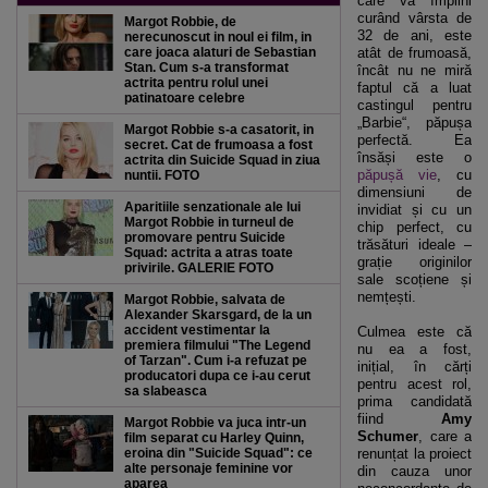
care va împlini
curând vârsta de
Margot Robbie, de
32 de ani, este
nerecunoscut in noul ei film, in
care joaca alaturi de Sebastian
atât de frumoasă,
Stan. Cum s-a transformat
încât nu ne miră
actrita pentru rolul unei
faptul că a luat
patinatoare celebre
castingul pentru
„Barbie“, păpușa
Margot Robbie s-a casatorit, in
perfectă. Ea
secret. Cat de frumoasa a fost
însăși este o
actrita din Suicide Squad in ziua
păpușă vie
, cu
nuntii. FOTO
dimensiuni de
Aparitiile senzationale ale lui
invidiat și cu un
Margot Robbie in turneul de
chip perfect, cu
promovare pentru Suicide
trăsături ideale –
Squad: actrita a atras toate
grație originilor
privirile. GALERIE FOTO
sale scoțiene și
nemțești.
Margot Robbie, salvata de
Alexander Skarsgard, de la un
accident vestimentar la
Culmea este că
premiera filmului "The Legend
nu ea a fost,
of Tarzan". Cum i-a refuzat pe
inițial, în cărți
producatori dupa ce i-au cerut
pentru acest rol,
sa slabeasca
prima candidată
fiind
Amy
Margot Robbie va juca intr-un
Schumer
, care a
film separat cu Harley Quinn,
eroina din "Suicide Squad": ce
renunțat la proiect
alte personaje feminine vor
din cauza unor
aparea