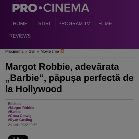
HOME
STIRI
PROGRAM TV
FILME
REVIEWS
Procinema
»
Stiri
»
Movie time
Margot Robbie, adevărata
„Barbie“, păpușa perfectă de
la Hollywood
Etichete:
#Margot Robbie
#Barbie
#Greta Gerwig
#Ryan Gosling
24 iunie 2022 19:30