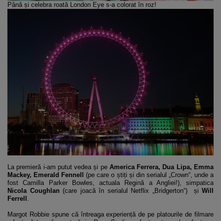
Până și celebra roată London Eye s-a colorat în roz!
La premieră i-am putut vedea și pe
America Ferrera, Dua Lipa, Emma
Mackey, Emerald Fennell
(pe care o știți și din serialul „Crown“, unde a
fost Camilla Parker Bowles, actuala Regină a Angliei!), simpatica
Nicola Coughlan
(care joacă în serialul Netflix „Bridgerton“) și
Will
Ferrell
.
Margot Robbie spune că întreaga experiență de pe platourile de filmare