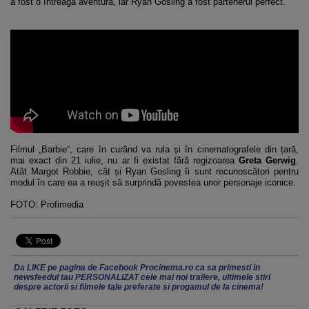
a fost o întreagă aventură, iar Ryan Gosling a fost partenerul perfect.
Filmul „Barbie“, care în curând va rula și în cinematografele din țară,
mai exact din 21 iulie, nu ar fi existat fără regizoarea
Greta Gerwig
.
Atât Margot Robbie, cât și Ryan Gosling îi sunt recunoscători pentru
modul în care ea a reușit să surprindă povestea unor personaje iconice.
FOTO: Profimedia
Da LIKE pe pagina de Facebook Procinema.ro ca sa primesti in
newsfeedul tau PERSONALIZAT cele mai noi trailere, ultimele stiri
despre actorii si filmele tale preferate si progamul de la cinema!