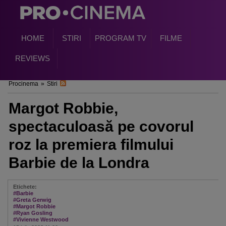
HOME
STIRI
PROGRAM TV
FILME
REVIEWS
Procinema
»
Stiri
Margot Robbie,
spectaculoasă pe covorul
roz la premiera filmului
Barbie de la Londra
Etichete:
#Barbie
#Greta Gerwig
#Margot Robbie
#Ryan Gosling
#Vivienne Westwood