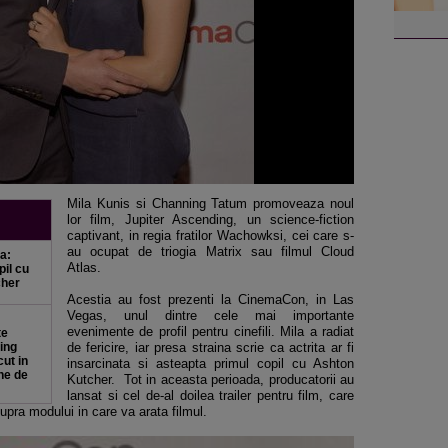
Mila Kunis si Channing Tatum promoveaza noul
lor film, Jupiter Ascending, un science-fiction
captivant, in regia fratilor Wachowksi, cei care s-
au ocupat de triogia Matrix sau filmul Cloud
a:
Atlas.
pil cu
cher
Acestia au fost prezenti la CinemaCon, in Las
Vegas, unul dintre cele mai importante
evenimente de profil pentru cinefili. Mila a radiat
te
ing
de fericire, iar presa straina scrie ca actrita ar fi
ut in
insarcinata si asteapta primul copil cu Ashton
ne de
Kutcher. Tot in aceasta perioada, producatorii au
lansat si cel de-al doilea trailer pentru film, care
upra modului in care va arata filmul.