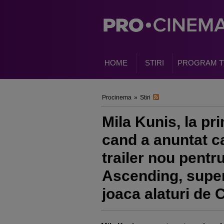
HOME
STIRI
PROGRAM T
Procinema
»
Stiri
Mila Kunis, la pr
cand a anuntat ca
trailer nou pentru
Ascending, super
joaca alaturi de