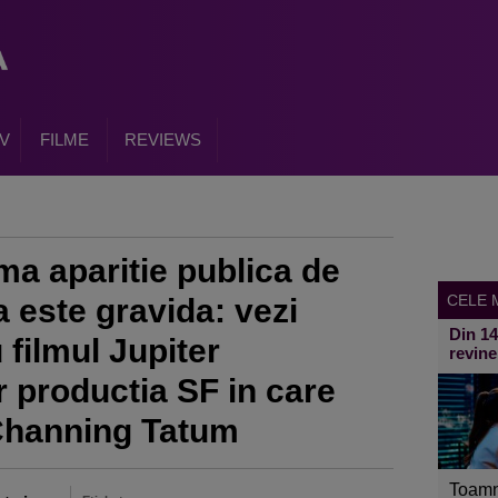
V
FILME
REVIEWS
ima aparitie publica de
CELE M
 este gravida: vezi
Din 1
 filmul Jupiter
revine
 productia SF in care
 Channing Tatum
Toamn