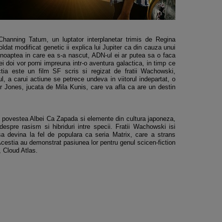
 Channing Tatum, un luptator interplanetar trimis de Regina
ldat modificat genetic ii explica lui Jupiter ca din cauza unui
 noaptea in care ea s-a nascut, ADN-ul ei ar putea sa o faca
 doi vor porni impreuna intr-o aventura galactica, in timp ce
tia este un film SF scris si regizat de fratii Wachowski,
l, a carui actiune se petrece undeva in viitorul indepartat, o
er Jones, jucata de Mila Kunis, care va afla ca are un destin
re povestea Albei Ca Zapada si elemente din cultura japoneza,
despre rasism si hibriduri intre specii. Fratii Wachowski isi
a devina la fel de populara ca seria Matrix, care a strans
 Acestia au demonstrat pasiunea lor pentru genul scicen-fiction
, Cloud Atlas.