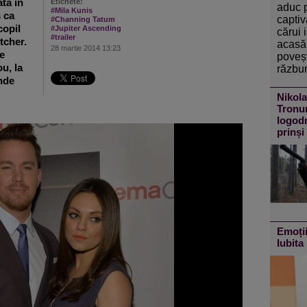
ta in
Etichete:
aduc 
#Mila Kunis
s ca
captiv
#Channing Tatum
copil
#Jupiter Ascending
cărui 
#trailer
tcher.
acasă 
28 martie 2014 13:23
de
poveșt
u, la
răzbun
nde
Nikola
Tronur
logodn
prinși
Emoții
Iubita 