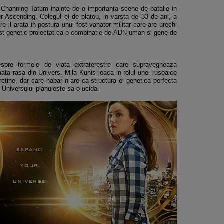
a Channing Tatum inainte de o importanta scene de batalie in
ter Ascending. Colegul ei de platou, in varsta de 33 de ani, a
are il arata in postura unui fost vanator militar care are urechi
fost genetic proiectat ca o combinatie de ADN uman si gene de
spre formele de viata extraterestre care supravegheaza
ata rasa din Univers. Mila Kunis joaca in rolul unei rusoaice
retine, dar care habar n-are ca structura ei genetica perfecta
 Universului planuieste sa o ucida.