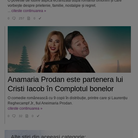
O poveste de iubire atipică ecranizată după romanul omonim și care
vorbește despre prietenie, familie, nostalgie și regret.
...
citeste continuarea »
0
257
0
Anamaria Prodan este partenera lui
Cristi Iacob în Complotul bonelor
O comedie românească cu 9 copii în distribuție, printre care și Laurențiu
Reghecampf Jr., fiul Aneimaria Prodan.
citeste continuarea »
0
32
0
Alte stiri din aceeasi categorie: