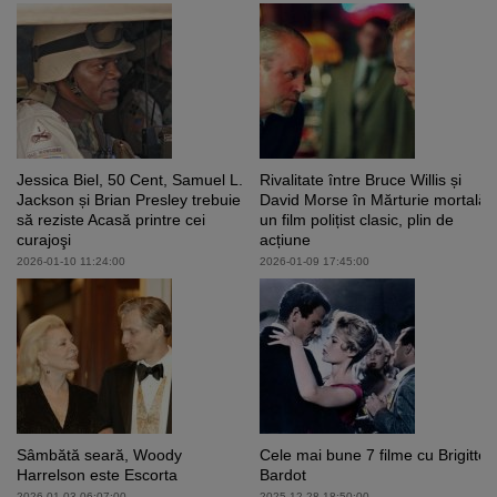
Jessica Biel, 50 Cent, Samuel L.
Rivalitate între Bruce Willis și
Jackson și Brian Presley trebuie
David Morse în Mărturie mortală,
să reziste Acasă printre cei
un film polițist clasic, plin de
curajoşi
acțiune
2026-01-10 11:24:00
2026-01-09 17:45:00
Sâmbătă seară, Woody
Cele mai bune 7 filme cu Brigitte
Harrelson este Escorta
Bardot
2026-01-03 06:07:00
2025-12-28 18:50:00