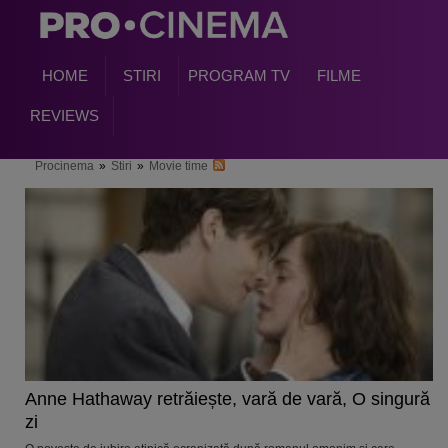
HOME
STIRI
PROGRAM TV
FILME
REVIEWS
Procinema
»
Stiri
»
Movie time
Anne Hathaway retrăiește, vară de vară, O singură
zi