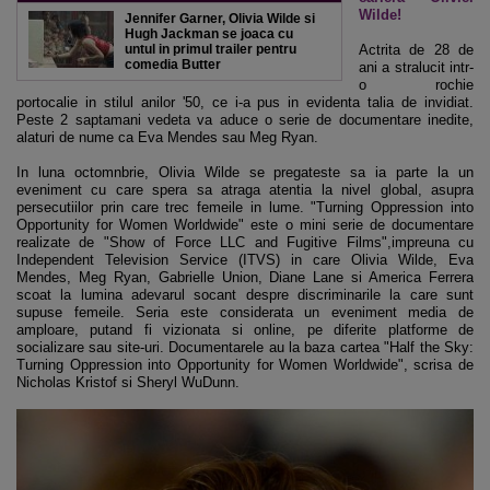
Wilde!
Jennifer Garner, Olivia Wilde si
Hugh Jackman se joaca cu
untul in primul trailer pentru
Actrita de 28 de
comedia Butter
ani a stralucit intr-
o rochie
portocalie in stilul anilor '50, ce i-a pus in evidenta talia de invidiat.
Peste 2 saptamani vedeta va aduce o serie de documentare inedite,
alaturi de nume ca Eva Mendes sau Meg Ryan.
In luna octomnbrie, Olivia Wilde se pregateste sa ia parte la un
eveniment cu care spera sa atraga atentia la nivel global, asupra
persecutiilor prin care trec femeile in lume. "Turning Oppression into
Opportunity for Women Worldwide" este o mini serie de documentare
realizate de "Show of Force LLC and Fugitive Films",impreuna cu
Independent Television Service (ITVS) in care Olivia Wilde, Eva
Mendes, Meg Ryan, Gabrielle Union, Diane Lane si America Ferrera
scoat la lumina adevarul socant despre discriminarile la care sunt
supuse femeile. Seria este considerata un eveniment media de
amploare, putand fi vizionata si online, pe diferite platforme de
socializare sau site-uri. Documentarele au la baza cartea "Half the Sky:
Turning Oppression into Opportunity for Women Worldwide", scrisa de
Nicholas Kristof si Sheryl WuDunn.