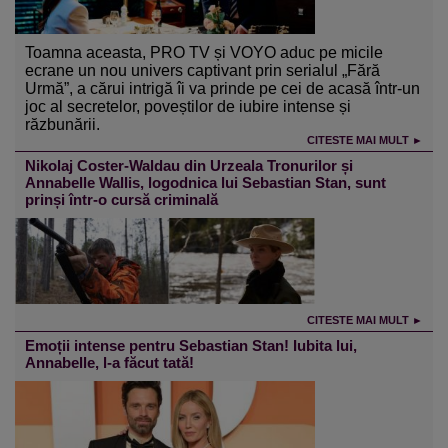
Toamna aceasta, PRO TV și VOYO aduc pe micile
ecrane un nou univers captivant prin serialul „Fără
Urmă”, a cărui intrigă îi va prinde pe cei de acasă într-un
joc al secretelor, poveștilor de iubire intense și
răzbunării.
CITESTE MAI MULT ►
Nikolaj Coster-Waldau din Urzeala Tronurilor și
Annabelle Wallis, logodnica lui Sebastian Stan, sunt
prinși într-o cursă criminală
CITESTE MAI MULT ►
Emoții intense pentru Sebastian Stan! Iubita lui,
Annabelle, l-a făcut tată!