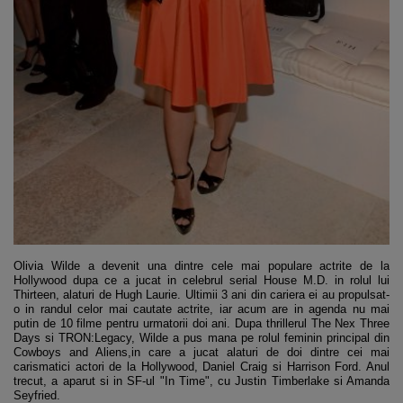
Olivia Wilde a devenit una dintre cele mai populare actrite de la
Hollywood dupa ce a jucat in celebrul serial House M.D. in rolul lui
Thirteen, alaturi de Hugh Laurie. Ultimii 3 ani din cariera ei au propulsat-
o in randul celor mai cautate actrite, iar acum are in agenda nu mai
putin de 10 filme pentru urmatorii doi ani. Dupa thrillerul The Nex Three
Days si TRON:Legacy, Wilde a pus mana pe rolul feminin principal din
Cowboys and Aliens,in care a jucat alaturi de doi dintre cei mai
carismatici actori de la Hollywood, Daniel Craig si Harrison Ford. Anul
trecut, a aparut si in SF-ul "In Time", cu Justin Timberlake si Amanda
Seyfried.