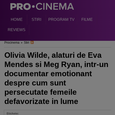
HOME
STIRI
PROGRAM TV
FILME
REVIEWS
Procinema
»
Stiri
Olivia Wilde, alaturi de Eva
Mendes si Meg Ryan, intr-un
documentar emotionant
despre cum sunt
persecutate femeile
defavorizate in lume
Etichete: