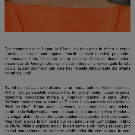
Documentarele sunt filmate in 10 tari, din Asia pana in Africa si expun
atrocitatile la care sunt supuse femeile la nivel mondial: prostitutie,
discriminare, trafic de carne vie si violenta. Seria de documentare
prezentata de George Clooney, include interviuri si investigatii la fata
locului asupra traumelor prin care trec femeile defavorizate din diferite
colturi ale lumii.
"La fel cum sclavia si totalitarismul au marcat puternic vietile in secolul
XIX si XX, persecutiile prin care trec femeile si fetele in ziua de astazi
reprezinta provocarea morala a timpurilor noastre" a spus Sheryl
WuDunn castigatoare a premiului Pulitzer si co-autoarea best-sellerului
"Half the Sky". Pentru acest eveniment, unele dintre cele mai celebre
actrite de la Hollywood au mers in locuri inedite din lume. Eva Mendes a
investigat alaturi de cei doi autori problemele violentei din Sierra Leone,
Meg Ryan a scos la lumina traficul de carne vie din Cambodgia, in timp
ce Olivia Wilde a explorat modul in care femeile din Kenya reusesc prin
spiritul antreprenorial sa schimbe vietile celor din comunitatea in care