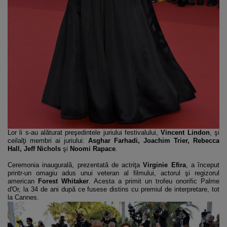
Lor li s-au alăturat preşedintele juriului festivalului,
Vincent Lindon
, şi
ceilalţi membri ai juriului:
Asghar Farhadi, Joachim Trier, Rebecca
Hall, Jeff Nichols
şi
Noomi Rapace
.
Ceremonia inaugurală, prezentată de actriţa
Virginie Efira
, a început
printr-un omagiu adus unui veteran al filmului, actorul şi regizorul
american
Forest Whitaker
. Acesta a primit un trofeu onorific Palme
d'Or, la 34 de ani după ce fusese distins cu premiul de interpretare, tot
la Cannes.