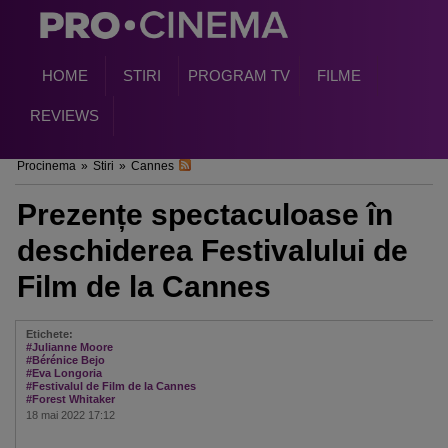
HOME
STIRI
PROGRAM TV
FILME
REVIEWS
Procinema
»
Stiri
»
Cannes
Prezențe spectaculoase în
deschiderea Festivalului de
Film de la Cannes
Etichete:
#Julianne Moore
#Bérénice Bejo
#Eva Longoria
#Festivalul de Film de la Cannes
#Forest Whitaker
18 mai 2022 17:12