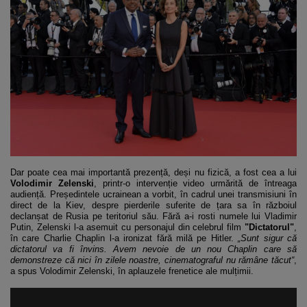
Dar poate cea mai importantă prezență, deși nu fizică, a fost cea a lui
Volodimir Zelenski
, printr-o intervenție video urmărită de întreaga
audiență. Președintele ucrainean a vorbit, în cadrul unei transmisiuni în
direct de la Kiev, despre pierderile suferite de țara sa în războiul
declanșat de Rusia pe teritoriul său. Fără a-i rosti numele lui Vladimir
Putin, Zelenski l-a asemuit cu personajul din celebrul film
"Dictatorul"
,
în care Charlie Chaplin l-a ironizat fără milă pe Hitler.
„Sunt sigur că
dictatorul va fi învins. Avem nevoie de un nou Chaplin care să
demonstreze că nici în zilele noastre, cinematograful nu rămâne tăcut“
,
a spus Volodimir Zelenski, în aplauzele frenetice ale mulțimii.