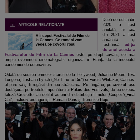
După ce ediția din
2020 a fost
ARTICOLE RELATIONATE
anulată, iar cea
din 2021 a fost
A început Festivalul de Film de
amânată și
la Cannes. Ce români vom
vedea pe covorul roșu
restrânsă,
ediția
de anul acesta a
Festivalului de Film de la Cannes
este, pe drept cuvânt, cel mai
amplu eveniment cinematografic organizat în Franța de la începutul
pandemiei de coronavirus.
Odată cu sosirea primelor staruri de la Hollywood, Julianne Moore, Eva
Longoria, Lashana Lynch („No Time to Die“) și Forest Whitaker, Cannes-
ul pare să-și fi regăsit din nou strălucirea. Pe lângă ei, pe covorul roșu
desfășurat pe treptele impunătorului Palais des Festivals, de pe celebra
faleză Croisette, au defilat actorii din distribuția filmului „Coupez“/„Final
Cut“, inclusiv protagoniştii Romain Duris şi Bérénice Bejo.