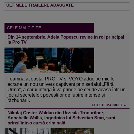
ULTIMELE TRAILERE ADAUGATE
CELE MAI CITITE
Din 14 septembrie, Adela Popescu revine în rol principal
la Pro TV
Toamna aceasta, PRO TV și VOYO aduc pe micile
ecrane un nou univers captivant prin serialul „Fără
Urmă”, a cărui intrigă îi va prinde pe cei de acasă într-un
joc al secretelor, poveștilor de iubire intense și
răzbunării.
CITESTE MAI MULT ►
Nikolaj Coster-Waldau din Urzeala Tronurilor și
Annabelle Wallis, logodnica lui Sebastian Stan, sunt
prinși într-o cursă criminală