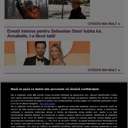
CITESTE MAI MULT ►
Emoții intense pentru Sebastian Stan! Iubita lui,
Annabelle, l-a făcut tată!
CITESTE MAI MULT ►
Nouă ne pasă ca datele tale personale să rămână confidențiale
Noi și partenerii noștri
201
stocăm și/sau accesăm informații pe dispozitivul dvs., precum identificatorii cookie
unici pentru prelucrarea datelor cu caracter personal. Puteți accepta sau gestiona alegerile dvs. făcând clic mai
CINEMA
jos sau în orice moment, pe pagina cu politica de confidențialitate. Aceste alegeri vor fi raportate partenerilor noștri
și nu vă vor afecta navigarea.
Mai multe detalii
Noi si partenerii nostri (retelele de socializare si agentiile de publicitate partenere, precum si furnizorii nostri de
servicii de date analitice) prelucram date pentru a permite website-ului sa functioneze, pentru a personaliza
DIVERTISMENT
continutul si anunturile publicitare afisate in functie de interesele si/sau profilul dvs., pentru a va oferi
functionalitati aferente retelelor de socializare si pentru a analiza traficul pe website. Beneficiati de drepturile
prevazute de art. 15-22 din GDPR in legatura cu prelucrarea datelor cu caracter personal. Aceste drepturi pot fi
STIRI
exercitate prin modalitatea indicata
aici
. Prin click pe “ACCEPT TOATE”, acceptati folosirea tuturor Tehnologiilor de
tip Cookie, care implica inclusiv acceptul dvs. cu privire la stocarea/accesarea informatiilor de catre Vendor-ii cu
care colaboram. Prin click pe “VREAU SA MODIFIC SETARILE INDIVIDUAL” puteti schimba preferintele in mod