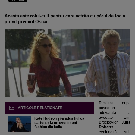
Acesta este rolul-cult pentru care actrița cu părul de foc a
primit premiul Oscar.
Realizat după
povestea
ARTICOLE RELATIONATE
adevărată a
avocatei Erin
Kate Hudson și-a adus fiul ca
Brockovich,
Julia
partener la un eveniment
fashion din Italia
Roberts
evoluează sub