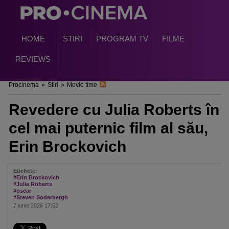
HOME
STIRI
PROGRAM TV
FILME
REVIEWS
Procinema
»
Stiri
»
Movie time
Revedere cu Julia Roberts în
cel mai puternic film al său,
Erin Brockovich
Etichete:
#Erin Brockovich
#Julia Roberts
#oscar
#Steven Soderbergh
7 iunie 2026 17:52