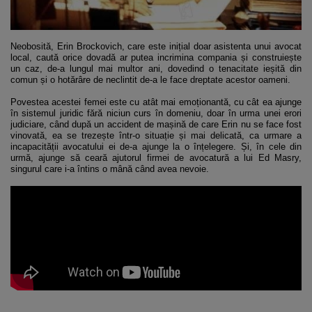
Neobosită, Erin Brockovich, care este inițial doar asistenta unui avocat
local, caută orice dovadă ar putea incrimina compania și construiește
un caz, de-a lungul mai multor ani, dovedind o tenacitate ieșită din
comun și o hotărâre de neclintit de-a le face dreptate acestor oameni.
Povestea acestei femei este cu atât mai emoționantă, cu cât ea ajunge
în sistemul juridic fără niciun curs în domeniu, doar în urma unei erori
judiciare, când după un accident de mașină de care Erin nu se face fost
vinovată, ea se trezește într-o situație și mai delicată, ca urmare a
incapacității avocatului ei de-a ajunge la o înțelegere. Și, în cele din
urmă, ajunge să ceară ajutorul firmei de avocatură a lui Ed Masry,
singurul care i-a întins o mână când avea nevoie.