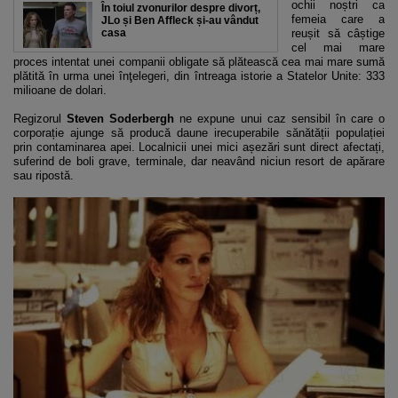
ochii noștri ca
În toiul zvonurilor despre divorț,
femeia care a
JLo și Ben Affleck și-au vândut
casa
reușit să câștige
cel mai mare
proces intentat unei companii obligate să plătească cea mai mare sumă
plătită în urma unei înţelegeri, din întreaga istorie a Statelor Unite: 333
milioane de dolari.
Regizorul
Steven Soderbergh
ne expune unui caz sensibil în care o
corporație ajunge să producă daune irecuperabile sănătății populației
prin contaminarea apei. Localnicii unei mici așezări sunt direct afectați,
suferind de boli grave, terminale, dar neavând niciun resort de apărare
sau ripostă.