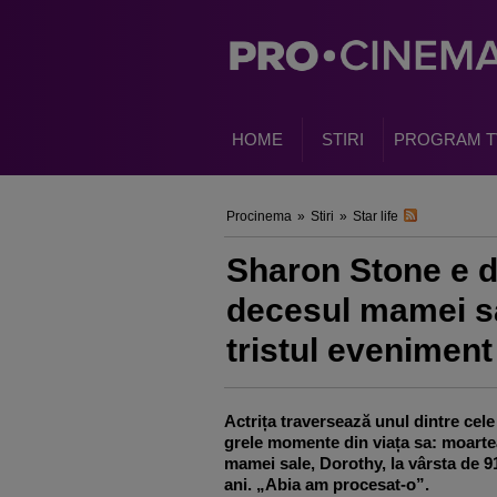
HOME
STIRI
PROGRAM T
Procinema
»
Stiri
»
Star life
Sharon Stone e d
decesul mamei sa
tristul eveniment
Actrița traversează unul dintre cele
grele momente din viața sa: moarte
mamei sale, Dorothy, la vârsta de 9
ani. „Abia am procesat-o”.