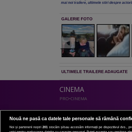
mai noi trailere, ultimele stiri despre actor
GALERIE FOTO
ULTIMELE TRAILERE ADAUGATE
CINEMA
PRO•CINEMA
DIVERTISMENT
Nouă ne pasă ca datele tale personale să rămână confi
PRO•TV
Noi și partenerii noștri
201
stocăm și/sau accesăm informații pe dispozitivul dvs., pre
unici pentru prelucrarea datelor cu caracter personal. Puteți accepta sau gestiona aleg