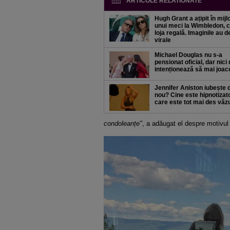
ARTICOLE RELATIONATE
Hugh Grant a ațipit în mijl
unui meci la Wimbledon, c
loja regală. Imaginile au d
virale
Michael Douglas nu s-a
pensionat oficial, dar nici
intenționează să mai joac
Jennifer Aniston iubește 
nou? Cine este hipnotizat
care este tot mai des văz
condoleanțe"
, a adăugat el despre motivul