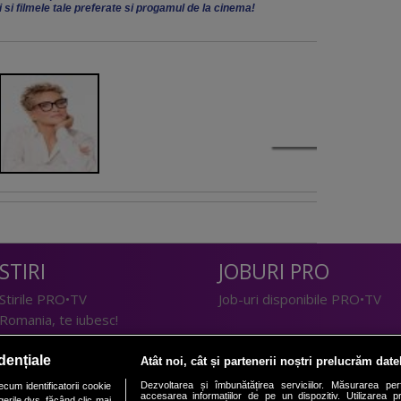
ii si filmele tale preferate si progamul de la cinema!
STIRI
JOBURI PRO
Stirile PRO•TV
Job-uri disponibile PRO•TV
Romania, te iubesc!
LIFESTYLE
dențiale
Atât noi, cât și partenerii noștri prelucrăm date
TEHNOLOGIE
Doctor de Bine
Dezvoltarea și îmbunătățirea serviciilor. Măsurarea per
cum identificatorii cookie
accesarea informațiilor de pe un dispozitiv. Utilizarea pro
erile dvs. făcând clic mai