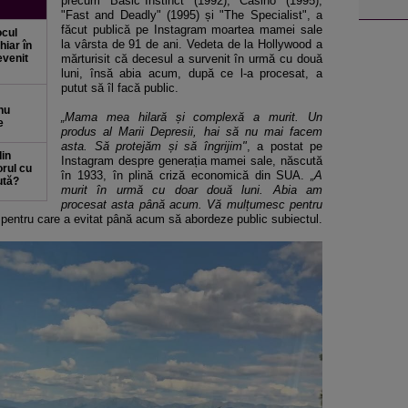
precum "Basic Instinct" (1992), "Casino" (1995),
"Fast and Deadly" (1995) și "The Specialist", a
făcut publică pe Instagram moartea mamei sale
ocul
la vârsta de 91 de ani. Vedeta de la Hollywood a
hiar în
evenit
mărturisit că decesul a survenit în urmă cu două
luni, însă abia acum, după ce l-a procesat, a
putut să îl facă public.
 nu
„Mama mea hilară și complexă a murit. Un
e
produs al Marii Depresii, hai să nu mai facem
asta. Să protejăm și să îngrijim"
, a postat pe
din
Instagram despre generația mamei sale, născută
orul cu
în 1933, în plină criză economică din SUA.
„A
ută?
murit în urmă cu doar două luni. Abia am
procesat asta până acum. Vă mulțumesc pentru
 pentru care a evitat până acum să abordeze public subiectul.