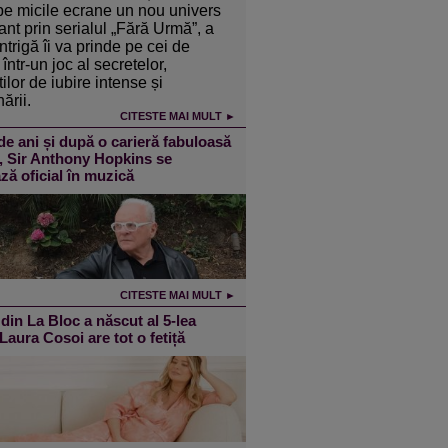
pe micile ecrane un nou univers
ant prin serialul „Fără Urmă”, a
intrigă îi va prinde pe cei de
într-un joc al secretelor,
ilor de iubire intense și
ării.
CITESTE MAI MULT ►
de ani și după o carieră fabuloasă
m, Sir Anthony Hopkins se
ză oficial în muzică
CITESTE MAI MULT ►
din La Bloc a născut al 5-lea
 Laura Cosoi are tot o fetiță