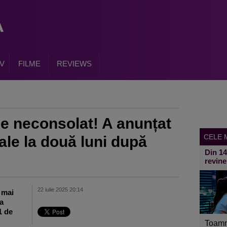
V
FILME
REVIEWS
e neconsolat! A anunțat
CELE M
le la două luni după
Din 1
revine
22 iulie 2025 20:14
 mai
a
1 de
Toamn