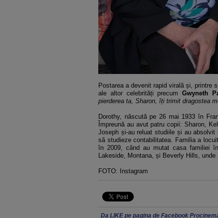
Postarea a devenit rapid virală și, printre
ale altor celebrități precum
Gwyneth Pa
pierderea ta, Sharon, îți trimit dragostea m
Dorothy, născută pe 26 mai 1933 în Fran
Împreună au avut patru copii: Sharon, Kell
Joseph și-au reluat studiile și au absolvit
să studieze contabilitatea. Familia a locu
în 2009, când au mutat casa familiei în 
Lakeside, Montana, și Beverly Hills, unde 
FOTO: Instagram
Da LIKE pe pagina de Facebook Procinema