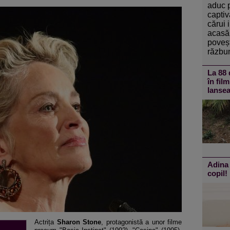
aduc 
captiv
cărui 
acasă 
poveșt
răzbun
La 88 
în fil
lansea
Adina 
copil!
Actrița
Sharon Stone
, protagonistă a unor filme