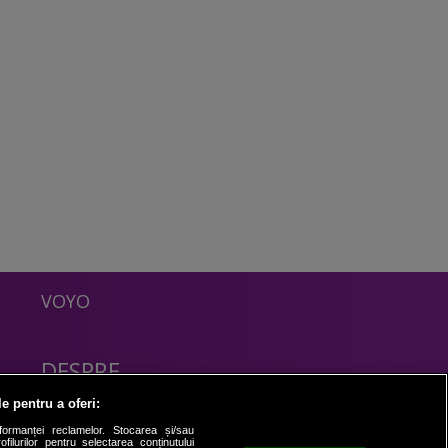
VOYO
DESPRE
Politica Confidentialitate
le pentru a oferi:
Contact
formanței reclamelor. Stocarea și/sau
filurilor pentru selectarea conținutului