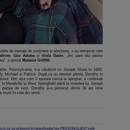
 sutele de mesaje de susținere și afecțiune, s-au remarcat cele
ltrow
,
Uzo Aduba
și
Viola Davis
.
„Îmi pare rău pentru
ea",
a postat
Melanie Griffith
.
klin, Pennsylvania, s-a căsătorit cu Joseph Stone în 1950.
y, Michael și Patrick. După ce au devenit părinți, Dorothy și
 liceul. Dot, așa cum îi spunea cercul ei apropiat, a continuat
it în Meadville și West Springfield până la moartea lui Joseph
partea de vest. Dorothy și-a petrecut ultimii 16 ani între
a murit în cele din urmă.
.ro ca sa primesti in newsfeedul tau PERSONALIZAT cele