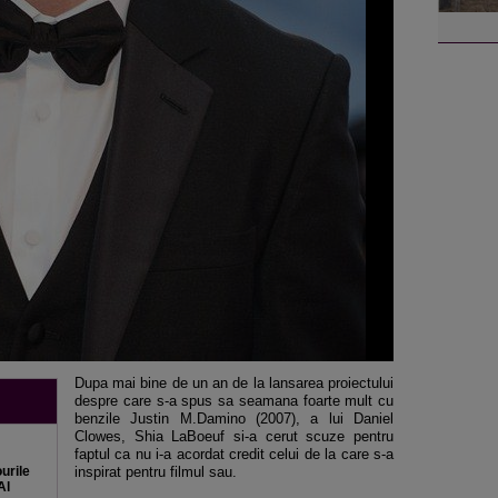
Dupa mai bine de un an de la lansarea proiectului
despre care s-a spus sa seamana foarte mult cu
benzile Justin M.Damino (2007), a lui Daniel
Clowes, Shia LaBoeuf si-a cerut scuze pentru
faptul ca nu i-a acordat credit celui de la care s-a
urile
inspirat pentru filmul sau.
Al