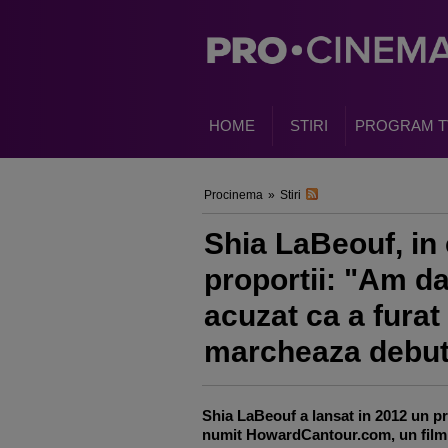
HOME
STIRI
PROGRAM T
Procinema
»
Stiri
Shia LaBeouf, in 
proportii: "Am da
acuzat ca a furat 
marcheaza debutu
Shia LaBeouf a lansat in 2012 un pr
numit HowardCantour.com, un film