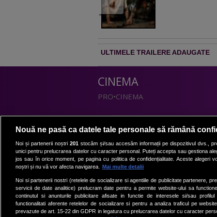
ULTIMELE TRAILERE ADAUGATE
CINEMA
PRO•CINEMA
DIVERTISMENT
Nouă ne pasă ca datele tale personale să rămână confi
PRO•TV
Noi și partenerii noștri
201
stocăm și/sau accesăm informații pe dispozitivul dvs., pre
unici pentru prelucrarea datelor cu caracter personal. Puteți accepta sau gestiona aleg
Romanii au talent
jos sau în orice moment, pe pagina cu politica de confidențialitate. Aceste alegeri vor
Vocea Romaniei
noștri și nu vă vor afecta navigarea.
Mai multe detalii
Las Fierbinti
Noi si partenerii nostri (retelele de socializare si agentiile de publicitate partenere, pr
La Maruta
servicii de date analitice) prelucram date pentru a permite website-ului sa function
continutul si anunturile publicitare afisate in functie de interesele si/sau profilu
Apropo TV
functionalitati aferente retelelor de socializare si pentru a analiza traficul pe website
prevazute de art. 15-22 din GDPR in legatura cu prelucrarea datelor cu caracter person