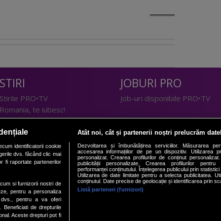
STIRI
JOBURI PRO
Stirile PRO•TV
Job-uri disponibile PRO•TV
Romania, te iubesc!
LIFESTYLE
dențiale
Atât noi, cât și partenerii noștri prelucrăm date
TEHNOLOGIE
Doctor de Bine
Dezvoltarea și îmbunătățirea serviciilor. Măsurarea per
cum identificatorii cookie
accesarea informațiilor de pe un dispozitiv. Utilizarea pro
erile dvs. făcând clic mai
I Like IT
Acasă
personalizat. Crearea profilurilor de conținut personalizat. 
 fi raportate partenerilor
publicității personalizate. Crearea profilurilor pentru
Acasă Gold
performanței conținutului. Înțelegerea publicului prin statistic
Utilizarea de date limitate pentru a selecta publicitatea. Ut
Perfecte
conținutul. Date precise de geolocație și identificarea prin sc
ecum si furnizorii nostri de
SPORT
DeBarbati
Listă parteneri (furnizori)
eze, pentru a personaliza
l dvs., pentru a va oferi
Foodstory
Sport.ro
. Beneficiati de drepturile
PRO•ARENA
al. Aceste drepturi pot fi