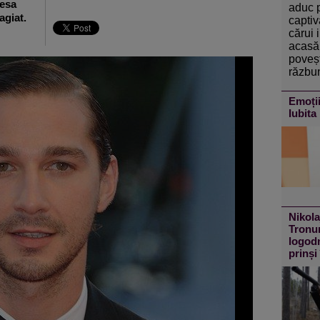
resa
aduc 
agiat.
captiv
cărui 
acasă 
poveșt
răzbun
Emoții
Iubita 
Nikola
Tronur
logodn
prinși