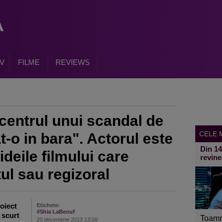
V
FILME
REVIEWS
centrul unui scandal de
CELE M
t-o in bara". Actorul este
Din 1
ideile filmului care
revine
l sau regizoral
oiect
Etichete:
#Shia LaBeouf
 scurt
Toamn
20 decembrie 2013 13:00