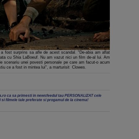
s a fost surprins sa afle de acest scandal. "De-abia am aflat
ata cu Shia LaBoeuf. Nu am vazut nici un film de-al lui. Am
de scenariu unei povesti personale pe care am facut-o acum
iu ce a fost in mintea lui", a marturisit Clowes.
.ro ca sa primesti in newsfeedul tau PERSONALIZAT cele
ii si filmele tale preferate si progamul de la cinema!