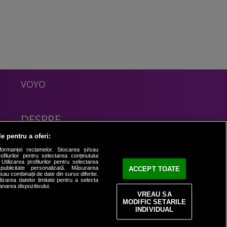
VOYO
DESPRE
Politica Confidentialitate
le pentru a oferi:
Contact
formanței reclamelor. Stocarea și/sau
filurilor pentru selectarea conținutului
Utilizarea profilurilor pentru selectarea
 publicitate personalizată. Măsurarea
ACCEPT TOATE
i sau combinații de date din surse diferite.
ilizarea datelor limitate pentru a selecta
anarea dispozitivului.
VREAU SA
MODIFIC SETARILE
INDIVIDUAL