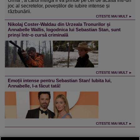
Urmă”, a cărui intrigă îi va prinde pe cei de acasă într-un
joc al secretelor, poveștilor de iubire intense și
răzbunării.
CITESTE MAI MULT ►
Nikolaj Coster-Waldau din Urzeala Tronurilor și
Annabelle Wallis, logodnica lui Sebastian Stan, sunt
prinși într-o cursă criminală
CITESTE MAI MULT ►
Emoții intense pentru Sebastian Stan! Iubita lui,
Annabelle, l-a făcut tată!
CITESTE MAI MULT ►