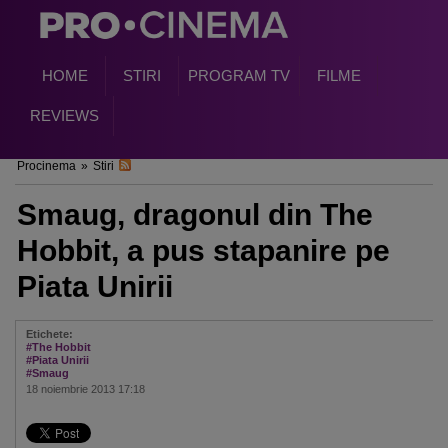
HOME
STIRI
PROGRAM TV
FILME
REVIEWS
Procinema
»
Stiri
Smaug, dragonul din The
Hobbit, a pus stapanire pe
Piata Unirii
Etichete:
#The Hobbit
#Piata Unirii
#Smaug
18 noiembrie 2013 17:18