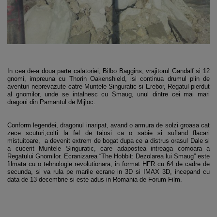
In cea de-a doua parte calatoriei, Bilbo Baggins, vrajitorul Gandalf si 12
gnomi, impreuna cu Thorin Oakenshield, isi continua drumul plin de
aventuri neprevazute catre Muntele Singuratic si Erebor, Regatul pierdut
al gnomilor, unde se intalnesc cu Smaug, unul dintre cei mai mari
dragoni din Pamantul de Mijloc.
Conform legendei, dragonul inaripat, avand o armura de solzi groasa cat
zece scuturi,colti la fel de taiosi ca o sabie si sufland flacari
mistuitoare, a devenit extrem de bogat dupa ce a distrus orasul Dale si
a cucerit Muntele Singuratic, care adapostea intreaga comoara a
Regatului Gnomilor. Ecranizarea “The Hobbit: Dezolarea lui Smaug” este
filmata cu o tehnologie revolutionara, in format HFR cu 64 de cadre de
secunda, si va rula pe marile ecrane in 3D si IMAX 3D, incepand cu
data de 13 decembrie si este adus in Romania de Forum Film.