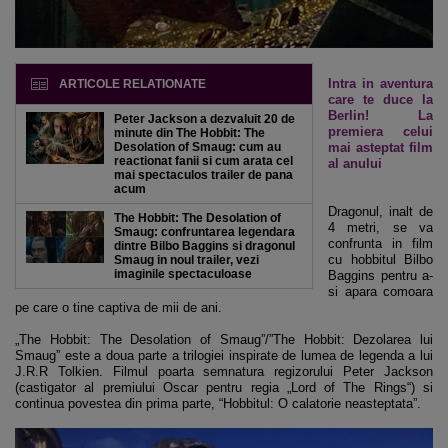
Intra in aventura
ARTICOLE RELATIONATE
care te duce la
Berlin! La
Peter Jackson a dezvaluit 20 de
premiera celui
minute din The Hobbit: The
Desolation of Smaug: cum au
mai asteptat film
reactionat fanii si cum arata cel
al anului
mai spectaculos trailer de pana
acum
Dragonul, inalt de
The Hobbit: The Desolation of
4 metri, se va
Smaug: confruntarea legendara
confrunta in film
dintre Bilbo Baggins si dragonul
cu hobbitul Bilbo
Smaug in noul trailer, vezi
imaginile spectaculoase
Baggins pentru a-
si apara comoara
pe care o tine captiva de mii de ani.
„The Hobbit: The Desolation of Smaug”/”The Hobbit: Dezolarea lui
Smaug” este a doua parte a trilogiei inspirate de lumea de legenda a lui
J.R.R Tolkien. Filmul poarta semnatura regizorului Peter Jackson
(castigator al premiului Oscar pentru regia „Lord of The Rings“) si
continua povestea din prima parte, “Hobbitul: O calatorie neasteptata”.