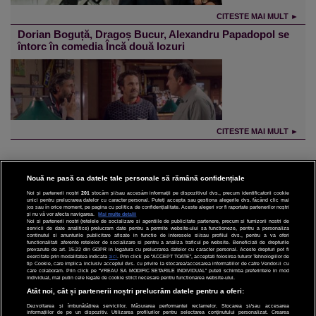
CITESTE MAI MULT ►
Dorian Boguță, Dragoș Bucur, Alexandru Papadopol se
întorc în comedia Încă două lozuri
CITESTE MAI MULT ►
Nouă ne pasă ca datele tale personale să rămână confidențiale
Noi și partenerii noștri
201
stocăm și/sau accesăm informații pe dispozitivul dvs., precum identificatorii cookie
unici pentru prelucrarea datelor cu caracter personal. Puteți accepta sau gestiona alegerile dvs. făcând clic mai
CINEMA
jos sau în orice moment, pe pagina cu politica de confidențialitate. Aceste alegeri vor fi raportate partenerilor noștri
și nu vă vor afecta navigarea.
Mai multe detalii
Noi si partenerii nostri (retelele de socializare si agentiile de publicitate partenere, precum si furnizorii nostri de
servicii de date analitice) prelucram date pentru a permite website-ului sa functioneze, pentru a personaliza
DIVERTISMENT
continutul si anunturile publicitare afisate in functie de interesele si/sau profilul dvs., pentru a va oferi
functionalitati aferente retelelor de socializare si pentru a analiza traficul pe website. Beneficiati de drepturile
prevazute de art. 15-22 din GDPR in legatura cu prelucrarea datelor cu caracter personal. Aceste drepturi pot fi
STIRI
exercitate prin modalitatea indicata
aici
. Prin click pe “ACCEPT TOATE”, acceptati folosirea tuturor Tehnologiilor de
tip Cookie, care implica inclusiv acceptul dvs. cu privire la stocarea/accesarea informatiilor de catre Vendor-ii cu
care colaboram. Prin click pe “VREAU SA MODIFIC SETARILE INDIVIDUAL” puteti schimba preferintele in mod
TEHNOLOGIE
individual, mai putin cele legate de cookie strict necesare pentru functionarea website-ului.
Atât noi, cât și partenerii noștri prelucrăm datele pentru a oferi:
SPORT
Dezvoltarea și îmbunătățirea serviciilor. Măsurarea performanței reclamelor. Stocarea și/sau accesarea
informațiilor de pe un dispozitiv. Utilizarea profilurilor pentru selectarea conținutului personalizat. Crearea