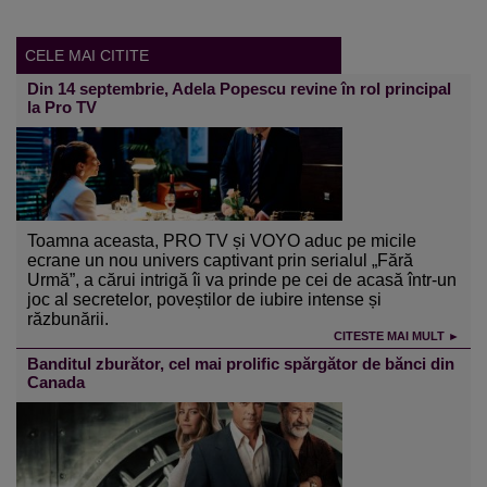
CELE MAI CITITE
Din 14 septembrie, Adela Popescu revine în rol principal
la Pro TV
Toamna aceasta, PRO TV și VOYO aduc pe micile
ecrane un nou univers captivant prin serialul „Fără
Urmă”, a cărui intrigă îi va prinde pe cei de acasă într-un
joc al secretelor, poveștilor de iubire intense și
răzbunării.
CITESTE MAI MULT ►
Banditul zburător, cel mai prolific spărgător de bănci din
Canada