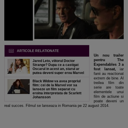
ARTICOLE RELATIONATE
Un nou trailer
pentru The
Jared Leto, viitorul Doctor
Expendables 3 a
Strange? Dupa ce a castigat
Oscarul in acest an, starul ar
fost lansat,
iar
putea deveni super erou Marvel
fanii au reactionat
extrem de bine. Al
Black Widow va avea propriul
treilea film din
film: cei de la Marvel vor sa
serie are toate
lanseze un film separat cu
elementele unui
eroina interpretata de Scarlett
film de actiune si
Johansson
poate deveni un
real succes. Filmul se lanseaza in Romania pe 22 august 2014.