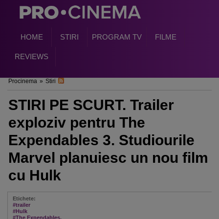
HOME
STIRI
PROGRAM TV
FILME
REVIEWS
Procinema
»
Stiri
STIRI PE SCURT. Trailer
exploziv pentru The
Expendables 3. Studiourile
Marvel planuiesc un nou film
cu Hulk
Etichete:
#trailer
#Hulk
#The Expendables.