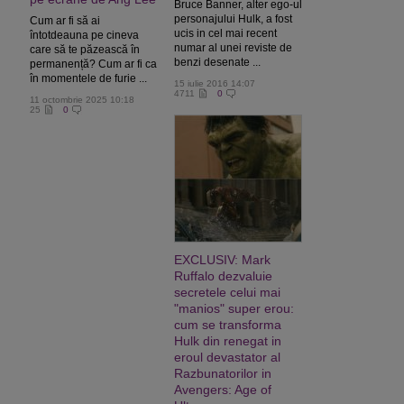
Bruce Banner, alter ego-ul
personajului Hulk, a fost
Cum ar fi să ai
ucis in cel mai recent
întotdeauna pe cineva
numar al unei reviste de
care să te păzească în
benzi desenate ...
permanență? Cum ar fi ca
în momentele de furie ...
15 iulie 2016 14:07
4711
0
11 octombrie 2025 10:18
25
0
EXCLUSIV: Mark
Ruffalo dezvaluie
secretele celui mai
"manios" super erou:
cum se transforma
Hulk din renegat in
eroul devastator al
Razbunatorilor in
Avengers: Age of