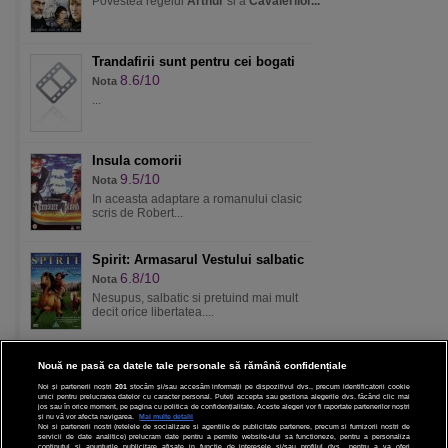
Povestea regelui
Arthur
si a
Cavalerilor...
Trandafirii sunt pentru cei bogati
8.6/10
Nota
...
Insula comorii
9.5/10
Nota
In aceasta adaptare a romanului clasic
scris de Robert...
Spirit: Armasarul Vestului salbatic
6.8/10
Nota
Nesupus, salbatic si pretuind mai mult
decit orice libertatea....
Nouă ne pasă ca datele tale personale să rămână confidențiale
Noi și partenerii noștri
201
stocăm și/sau accesăm informații pe dispozitivul dvs., precum identificatorii cookie
unici pentru prelucrarea datelor cu caracter personal. Puteți accepta sau gestiona alegerile dvs. făcând clic mai
CINEMA
jos sau în orice moment, pe pagina cu politica de confidențialitate. Aceste alegeri vor fi raportate partenerilor noștri
și nu vă vor afecta navigarea.
Mai multe detalii
Noi si partenerii nostri (retelele de socializare si agentiile de publicitate partenere, precum si furnizorii nostri de
servicii de date analitice) prelucram date pentru a permite website-ului sa functioneze, pentru a personaliza
DIVERTISMENT
continutul si anunturile publicitare afisate in functie de interesele si/sau profilul dvs., pentru a va oferi