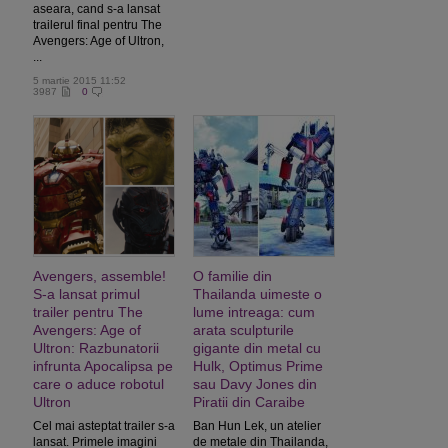
aseara, cand s-a lansat
trailerul final pentru The
Avengers: Age of Ultron,
...
5 martie 2015 11:52
3987
0
Avengers, assemble!
O familie din
S-a lansat primul
Thailanda uimeste o
trailer pentru The
lume intreaga: cum
Avengers: Age of
arata sculpturile
Ultron: Razbunatorii
gigante din metal cu
infrunta Apocalipsa pe
Hulk, Optimus Prime
care o aduce robotul
sau Davy Jones din
Ultron
Piratii din Caraibe
Cel mai asteptat trailer s-a
Ban Hun Lek, un atelier
lansat. Primele imagini
de metale din Thailanda,