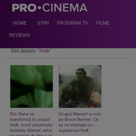
HOME
STIRI
PROGRAM TV
FILME
REVIEWS
Stiri despre:
"Hulk"
Eric Bana se
Grupul Marvel l-a ucis
transformă în uriașul
pe Bruce Banner. Ce
Hulk, eroul universului
se va intampla cu
fantastic Marvel, adus
supereroul Hulk
pe ecrane de Ang Lee