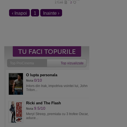
17146
2
‹ Inapoi
1
Inainte ›
Top ProCinema
Top vizualizate
O lupta personala
0/10
Nota
Intors din Irak, impotriva vointei lui, John
Triton...
Ricki and The Flash
9.5/10
Nota
Meryl Streep, premiata cu 3 trofee Oscar,
aduce...