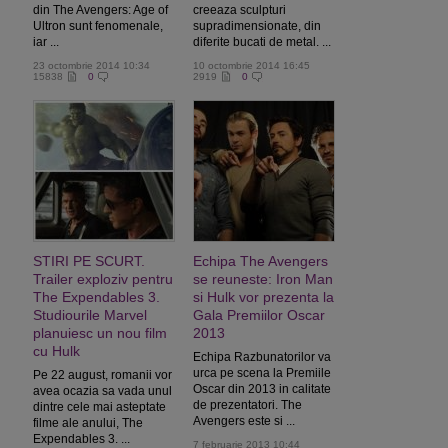
din The Avengers: Age of
creeaza sculpturi
Ultron sunt fenomenale,
supradimensionate, din
iar ...
diferite bucati de metal. ...
23 octombrie 2014 10:34
10 octombrie 2014 16:45
15838
0
2919
0
STIRI PE SCURT.
Echipa The Avengers
Trailer exploziv pentru
se reuneste: Iron Man
The Expendables 3.
si Hulk vor prezenta la
Studiourile Marvel
Gala Premiilor Oscar
planuiesc un nou film
2013
cu Hulk
Echipa Razbunatorilor va
urca pe scena la Premiile
Pe 22 august, romanii vor
Oscar din 2013 in calitate
avea ocazia sa vada unul
de prezentatori. The
dintre cele mai asteptate
Avengers este si ...
filme ale anului, The
Expendables 3. ...
7 februarie 2013 10:44