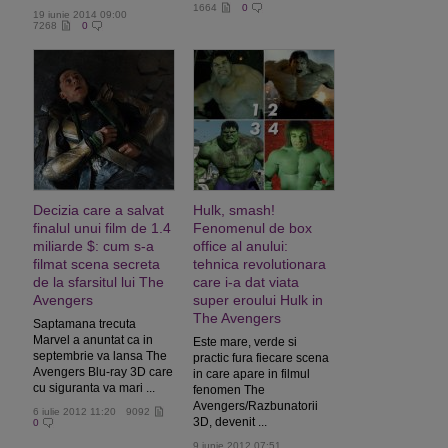
1664
0
19 iunie 2014 09:00
7268
0
Decizia care a salvat
Hulk, smash!
finalul unui film de 1.4
Fenomenul de box
miliarde $: cum s-a
office al anului:
filmat scena secreta
tehnica revolutionara
de la sfarsitul lui The
care i-a dat viata
Avengers
super eroului Hulk in
The Avengers
Saptamana trecuta
Marvel a anuntat ca in
Este mare, verde si
septembrie va lansa The
practic fura fiecare scena
Avengers Blu-ray 3D care
in care apare in filmul
cu siguranta va mari ...
fenomen The
Avengers/Razbunatorii
6 iulie 2012 11:20
9092
3D, devenit ...
0
9 iunie 2012 07:51