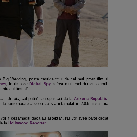
e Big Wedding, poate castiga titlul de cel mai prost film al
mes
, in timp ce
Digital Spy
a fost mult mai dur cu actorii:
 intrecut limita!".
at. Un pic, cel putin", au spus cei de la
Arizona Republic
.
l de rememorare a ceea ce s-a intamplat in 2009, insa fara
aiti vor fi dezamagiti daca au asteptari. Nu vor avea parte decat
de la
Hollywood Reporter
.