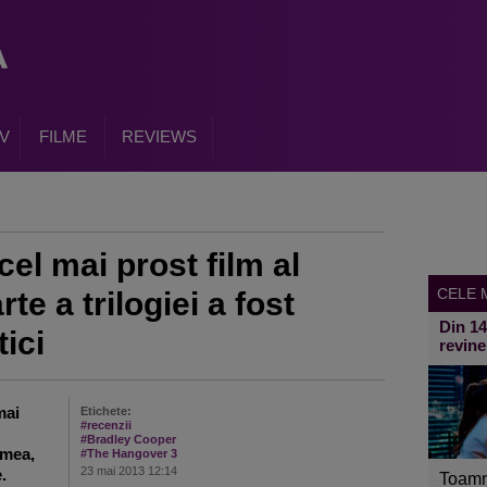
V
FILME
REVIEWS
el mai prost film al
CELE M
te a trilogiei a fost
Din 1
tici
revine
mai
Etichete:
#recenzii
#Bradley Cooper
umea,
#The Hangover 3
23 mai 2013 12:14
.
Toamn