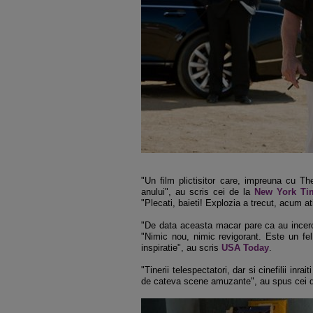
"Un film plictisitor care, impreuna cu Th
anului", au scris cei de la
New York Ti
"Plecati, baieti! Explozia a trecut, acum ati
"De data aceasta macar pare ca au incerc
"Nimic nou, nimic revigorant. Este un fe
inspiratie", au scris
USA Today
.
"Tinerii telespectatori, dar si cinefilii inr
de cateva scene amuzante", au spus cei 