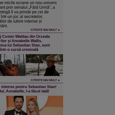
pe micile ecrane un nou univers
ant prin serialul „Fără Urmă”, a
intrigă îi va prinde pe cei de
într-un joc al secretelor,
ilor de iubire intense și
ării.
CITESTE MAI MULT ►
j Coster-Waldau din Urzeala
ilor și Annabelle Wallis,
ica lui Sebastian Stan, sunt
 într-o cursă criminală
CITESTE MAI MULT ►
 intense pentru Sebastian Stan!
lui, Annabelle, l-a făcut tată!