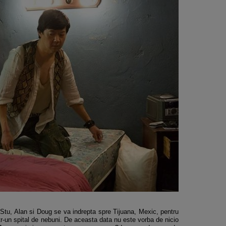
, Stu, Alan si Doug se va indrepta spre Tijuana, Mexic, pentru
ntr-un spital de nebuni. De aceasta data nu este vorba de nicio