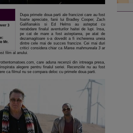
Dupa primele doua parti ale francizei care au fost
foarte apreciate, fanii lui Bradley Cooper, Zach
Galifianakis si Ed Helms au asteptat cu
over 3
nerabdare finalul aventurilor haitei de lupi. Insa,
pe cat de mare a fost asteptarea, pe atat de
e:
dezamagitoare s-a dovedit a fi incheierea uneia
de Mr.
dintre cele mai de succes francize. Cei mai duri
critici considera chiar ca
Marea mahmureala 3
ar
ost film al anului.
rottentomatoes.com, care aduna recenzii din intreaga presa,
pirata alegere pentru finalul seriei. Recenziile nu au fost
parere ca filmul nu se compara deloc cu primele doua parti.