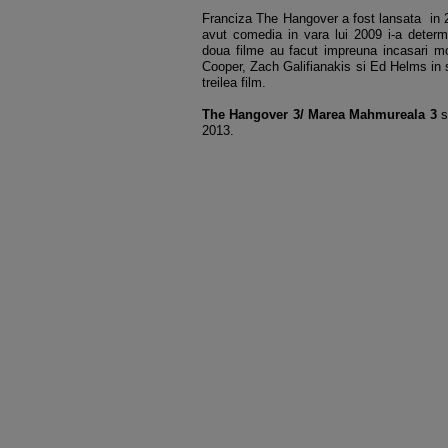
Franciza The Hangover a fost lansata in 2
avut comedia in vara lui 2009 i-a determi
doua filme au facut impreuna incasari mon
Cooper, Zach Galifianakis si Ed Helms in st
treilea film.
The Hangover 3/ Marea Mahmureala 3
s
2013.