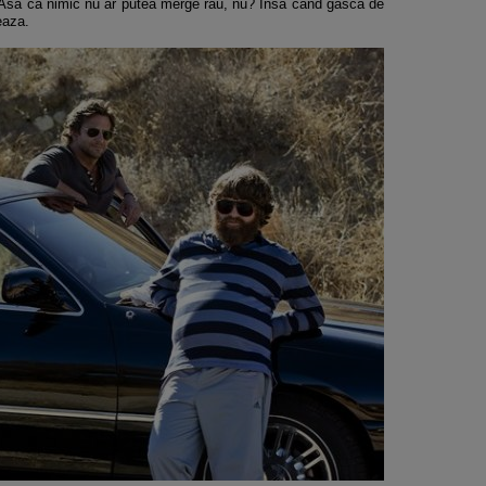
i. Asa ca nimic nu ar putea merge rau, nu? Insa cand gasca de
eaza.