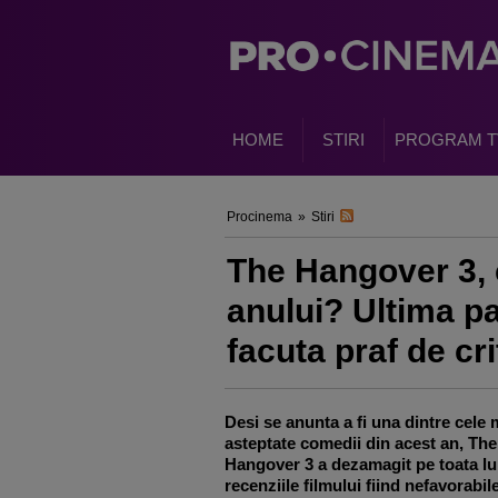
HOME
STIRI
PROGRAM T
Procinema
»
Stiri
The Hangover 3, c
anului? Ultima par
facuta praf de cri
Desi se anunta a fi una dintre cele 
asteptate comedii din acest an, The
Hangover 3 a dezamagit pe toata l
recenziile filmului fiind nefavorabile