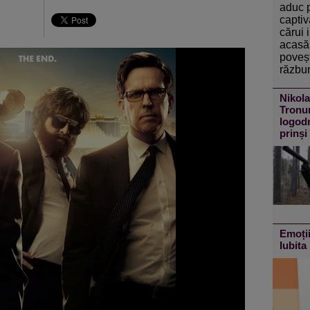
aduc 
captiv
cărui 
acasă 
poveșt
răzbun
Nikola
Tronur
logodn
prinși
Emoții
Iubita 