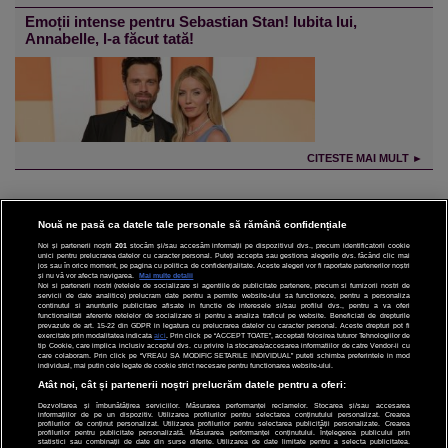
Emoții intense pentru Sebastian Stan! Iubita lui,
Annabelle, l-a făcut tată!
CITESTE MAI MULT ►
Nouă ne pasă ca datele tale personale să rămână confidențiale
Noi și partenerii noștri
201
stocăm și/sau accesăm informații pe dispozitivul dvs., precum identificatorii cookie
unici pentru prelucrarea datelor cu caracter personal. Puteți accepta sau gestiona alegerile dvs. făcând clic mai
CINEMA
jos sau în orice moment, pe pagina cu politica de confidențialitate. Aceste alegeri vor fi raportate partenerilor noștri
și nu vă vor afecta navigarea.
Mai multe detalii
Noi si partenerii nostri (retelele de socializare si agentiile de publicitate partenere, precum si furnizorii nostri de
servicii de date analitice) prelucram date pentru a permite website-ului sa functioneze, pentru a personaliza
DIVERTISMENT
continutul si anunturile publicitare afisate in functie de interesele si/sau profilul dvs., pentru a va oferi
functionalitati aferente retelelor de socializare si pentru a analiza traficul pe website. Beneficiati de drepturile
prevazute de art. 15-22 din GDPR in legatura cu prelucrarea datelor cu caracter personal. Aceste drepturi pot fi
STIRI
exercitate prin modalitatea indicata
aici
. Prin click pe “ACCEPT TOATE”, acceptati folosirea tuturor Tehnologiilor de
tip Cookie, care implica inclusiv acceptul dvs. cu privire la stocarea/accesarea informatiilor de catre Vendor-ii cu
care colaboram. Prin click pe “VREAU SA MODIFIC SETARILE INDIVIDUAL” puteti schimba preferintele in mod
TEHNOLOGIE
individual, mai putin cele legate de cookie strict necesare pentru functionarea website-ului.
Atât noi, cât și partenerii noștri prelucrăm datele pentru a oferi:
SPORT
Dezvoltarea și îmbunătățirea serviciilor. Măsurarea performanței reclamelor. Stocarea și/sau accesarea
informațiilor de pe un dispozitiv. Utilizarea profilurilor pentru selectarea conținutului personalizat. Crearea
JOBURI PRO
profilurilor de conținut personalizat. Utilizarea profilurilor pentru selectarea publicității personalizate. Crearea
profilurilor pentru publicitate personalizată. Măsurarea performanței conținutului. Înțelegerea publicului prin
statistici sau combinații de date din surse diferite. Utilizarea de date limitate pentru a selecta publicitatea.