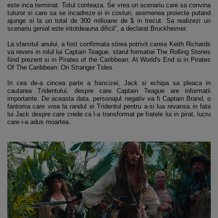
este inca terminat. Totul conteaza. Se vrea un scenariu care sa convina
tuturor si care sa se incadreze si in costuri; asemenea proiecte putand
ajunge si la un total de 300 milioane de $ in trecut. Sa realizezi un
scenariu genial este intotdeauna dificil”, a declarat Bruckheimer.
La sfarsitul anului, a fost confirmata stirea potrivit careia Keith Richards
va reveni in rolul lui Captain Teague, starul formatiei The Rolling Stones
fiind prezent si in Pirates of the Caribbean: At World's End si in Pirates
Of The Caribbean: On Stranger Tides.
In cea de-a cincea parte a francizei, Jack si echipa sa pleaca in
cautarea Tridentului, despre care Captain Teague are informatii
importante. De aceasta data, personajul negativ va fi Captain Brand, o
fantoma care vrea la randul ei Tridentul pentru a-si lua revansa in fata
lui Jack despre care crede ca l-a transformat pe fratele lui in pirat, lucru
care i-a adus moartea.