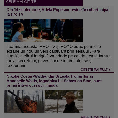
CELE MAI CITITE
Din 14 septembrie, Adela Popescu revine în rol principal
la Pro TV
Toamna aceasta, PRO TV și VOYO aduc pe micile
ecrane un nou univers captivant prin serialul „Fără
Urmă”, a cărui intrigă îi va prinde pe cei de acasă într-un
joc al secretelor, poveștilor de iubire intense și
răzbunării.
CITESTE MAI MULT ►
Nikolaj Coster-Waldau din Urzeala Tronurilor și
Annabelle Wallis, logodnica lui Sebastian Stan, sunt
prinși într-o cursă criminală
CITESTE MAI MULT ►