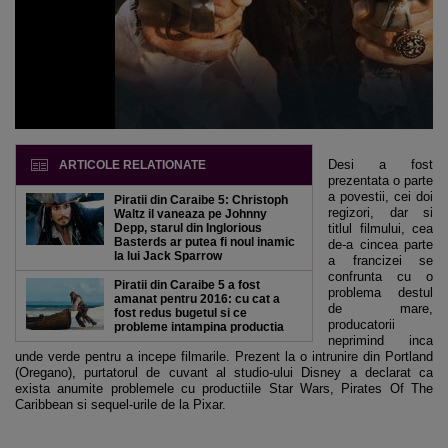
Desi a fost
ARTICOLE RELATIONATE
prezentata o parte
a povestii, cei doi
Piratii din Caraibe 5: Christoph
regizori, dar si
Waltz il vaneaza pe Johnny
Depp, starul din Inglorious
titlul filmului, cea
Basterds ar putea fi noul inamic
de-a cincea parte
la lui Jack Sparrow
a francizei se
confrunta cu o
Piratii din Caraibe 5 a fost
problema destul
amanat pentru 2016: cu cat a
de mare,
fost redus bugetul si ce
producatorii
probleme intampina productia
neprimind inca
unde verde pentru a incepe filmarile. Prezent la o intrunire din Portland
(Oregano), purtatorul de cuvant al studio-ului Disney a declarat ca
exista anumite problemele cu productiile Star Wars, Pirates Of The
Caribbean si sequel-urile de la Pixar.