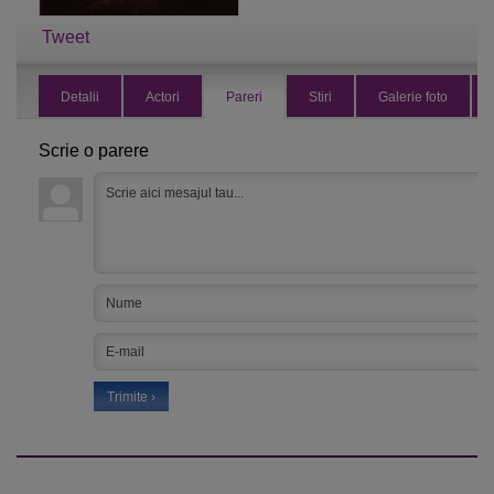
Tweet
Detalii
Actori
Pareri
Stiri
Galerie foto
Scrie o parere