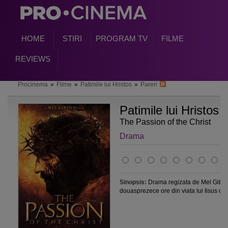
HOME
STIRI
PROGRAM TV
FILME
REVIEWS
Procinema
»
Filme
»
Patimile lui Hristos
»
Pareri
Patimile lui Hristos
(
The Passion of the Christ
Drama
Sinopsis:
Drama regizata de Mel Gibso
douasprezece ore din viata lui Iisus din.