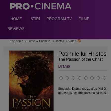
HOME
STIRI
PROGRAM TV
FILME
REVIEWS
Procinema
»
Filme
»
Patimile lui Hristos
»
Video
Patimile lui Hristos
(
The Passion of the Christ
Drama
Sinopsis:
Drama regizata de Mel Gibso
douasprezece ore din viata lui Iisus din.