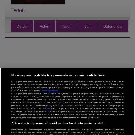
Tweet
Detalii
Actori
Pareri
Stiri
Galerie foto
Nouă ne pasă ca datele tale personale să rămână confidențiale
Noi și partenerii noștri
201
stocăm și/sau accesăm informații pe dispozitivul dvs., precum identificatorii cookie
unici pentru prelucrarea datelor cu caracter personal. Puteți accepta sau gestiona alegerile dvs. făcând clic mai
CINEMA
jos sau în orice moment, pe pagina cu politica de confidențialitate. Aceste alegeri vor fi raportate partenerilor noștri
și nu vă vor afecta navigarea.
Mai multe detalii
Noi si partenerii nostri (retelele de socializare si agentiile de publicitate partenere, precum si furnizorii nostri de
servicii de date analitice) prelucram date pentru a permite website-ului sa functioneze, pentru a personaliza
DIVERTISMENT
continutul si anunturile publicitare afisate in functie de interesele si/sau profilul dvs., pentru a va oferi
functionalitati aferente retelelor de socializare si pentru a analiza traficul pe website. Beneficiati de drepturile
prevazute de art. 15-22 din GDPR in legatura cu prelucrarea datelor cu caracter personal. Aceste drepturi pot fi
STIRI
exercitate prin modalitatea indicata
aici
. Prin click pe “ACCEPT TOATE”, acceptati folosirea tuturor Tehnologiilor de
tip Cookie, care implica inclusiv acceptul dvs. cu privire la stocarea/accesarea informatiilor de catre Vendor-ii cu
care colaboram. Prin click pe “VREAU SA MODIFIC SETARILE INDIVIDUAL” puteti schimba preferintele in mod
TEHNOLOGIE
individual, mai putin cele legate de cookie strict necesare pentru functionarea website-ului.
Atât noi, cât și partenerii noștri prelucrăm datele pentru a oferi:
SPORT
Dezvoltarea și îmbunătățirea serviciilor. Măsurarea performanței reclamelor. Stocarea și/sau accesarea
informațiilor de pe un dispozitiv. Utilizarea profilurilor pentru selectarea conținutului personalizat. Crearea