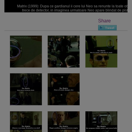
Matrix (1999): Dupa ce gardianul ii cere lui Neo sa renunte la toate obie
trece de detector, in imaginea urmatoare Neo apare blindat de pistoal
Share