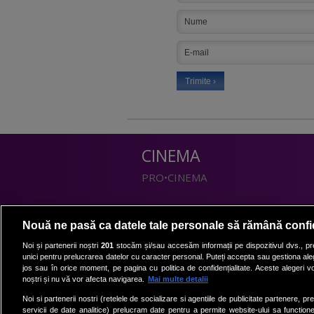
CINEMA
PRO•CINEMA
DIVERTISMENT
Nouă ne pasă ca datele tale personale să rămână confi
PRO•TV
Noi și partenerii noștri
201
stocăm și/sau accesăm informații pe dispozitivul dvs., pre
unici pentru prelucrarea datelor cu caracter personal. Puteți accepta sau gestiona aleg
Romanii au talent
jos sau în orice moment, pe pagina cu politica de confidențialitate. Aceste alegeri vor
Vocea Romaniei
noștri și nu vă vor afecta navigarea.
Mai multe detalii
Las Fierbinti
Noi si partenerii nostri (retelele de socializare si agentiile de publicitate partenere, pr
La Maruta
servicii de date analitice) prelucram date pentru a permite website-ului sa function