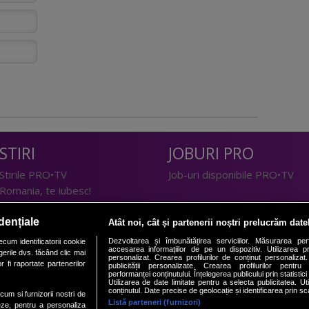
STIRI
JOBURI PRO
Stirile PRO•TV
Job-uri disponibile PRO•TV
Romania, te iubesc!
LIFESTYLE
dențiale
Atât noi, cât și partenerii noștri prelucrăm date
TEHNOLOGIE
Doctor de Bine
Dezvoltarea și îmbunătățirea serviciilor. Măsurarea per
cum identificatorii cookie
accesarea informațiilor de pe un dispozitiv. Utilizarea pro
erile dvs. făcând clic mai
I Like IT
Acasă
personalizat. Crearea profilurilor de conținut personalizat. 
 fi raportate partenerilor
publicității personalizate. Crearea profilurilor pentru
Acasă Gold
performanței conținutului. Înțelegerea publicului prin statistic
Utilizarea de date limitate pentru a selecta publicitatea. Ut
Perfecte
conținutul. Date precise de geolocație și identificarea prin sc
ecum si furnizorii nostri de
SPORT
DeBarbati
Listă parteneri (furnizori)
eze, pentru a personaliza