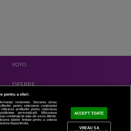
VOYO
DESPRE
Politica Confidentialitate
le pentru a oferi:
Contact
formanței reclamelor. Stocarea și/sau
filurilor pentru selectarea conținutului
Utilizarea profilurilor pentru selectarea
 publicitate personalizată. Măsurarea
ACCEPT TOATE
i sau combinații de date din surse diferite.
ilizarea datelor limitate pentru a selecta
anarea dispozitivului.
VREAU SA