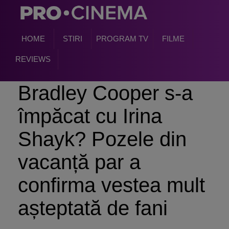
HOME
STIRI
PROGRAM TV
FILME
REVIEWS
Bradley Cooper s-a
împăcat cu Irina
Shayk? Pozele din
vacanță par a
confirma vestea mult
așteptată de fani