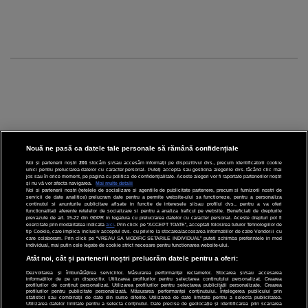
Nouă ne pasă ca datele tale personale să rămână confidențiale
Noi și partenerii noștri
201
stocăm și/sau accesăm informații pe dispozitivul dvs., precum identificatorii cookie
unici pentru prelucrarea datelor cu caracter personal. Puteți accepta sau gestiona alegerile dvs. făcând clic mai
CINEMA
jos sau în orice moment, pe pagina cu politica de confidențialitate. Aceste alegeri vor fi raportate partenerilor noștri
și nu vă vor afecta navigarea.
Mai multe detalii
Noi si partenerii nostri (retelele de socializare si agentiile de publicitate partenere, precum si furnizorii nostri de
servicii de date analitice) prelucram date pentru a permite website-ului sa functioneze, pentru a personaliza
DIVERTISMENT
continutul si anunturile publicitare afisate in functie de interesele si/sau profilul dvs., pentru a va oferi
functionalitati aferente retelelor de socializare si pentru a analiza traficul pe website. Beneficiati de drepturile
prevazute de art. 15-22 din GDPR in legatura cu prelucrarea datelor cu caracter personal. Aceste drepturi pot fi
STIRI
exercitate prin modalitatea indicata
aici
. Prin click pe “ACCEPT TOATE”, acceptati folosirea tuturor Tehnologiilor de
tip Cookie, care implica inclusiv acceptul dvs. cu privire la stocarea/accesarea informatiilor de catre Vendor-ii cu
care colaboram. Prin click pe “VREAU SA MODIFIC SETARILE INDIVIDUAL” puteti schimba preferintele in mod
TEHNOLOGIE
individual, mai putin cele legate de cookie strict necesare pentru functionarea website-ului.
Atât noi, cât și partenerii noștri prelucrăm datele pentru a oferi:
SPORT
Dezvoltarea și îmbunătățirea serviciilor. Măsurarea performanței reclamelor. Stocarea și/sau accesarea
informațiilor de pe un dispozitiv. Utilizarea profilurilor pentru selectarea conținutului personalizat. Crearea
JOBURI PRO
profilurilor de conținut personalizat. Utilizarea profilurilor pentru selectarea publicității personalizate. Crearea
profilurilor pentru publicitate personalizată. Măsurarea performanței conținutului. Înțelegerea publicului prin
statistici sau combinații de date din surse diferite. Utilizarea de date limitate pentru a selecta publicitatea.
Utilizarea datelor limitate pentru a selecta conținutul. Date precise de geolocație și identificarea prin scanarea