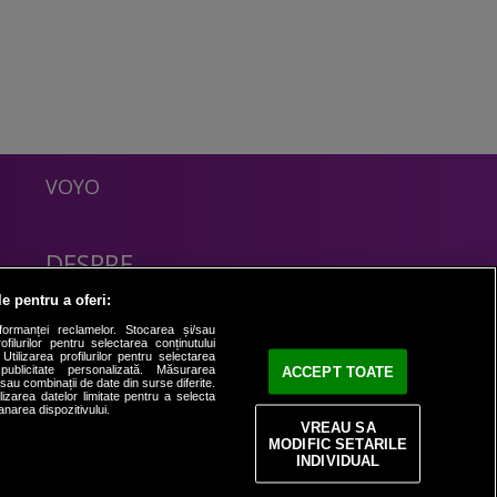
VOYO
DESPRE
Politica Confidentialitate
le pentru a oferi:
Contact
formanței reclamelor. Stocarea și/sau
filurilor pentru selectarea conținutului
Utilizarea profilurilor pentru selectarea
 publicitate personalizată. Măsurarea
ACCEPT TOATE
i sau combinații de date din surse diferite.
ilizarea datelor limitate pentru a selecta
anarea dispozitivului.
VREAU SA
MODIFIC SETARILE
INDIVIDUAL