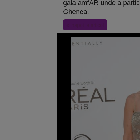
gala amfAR unde a partic
Ghenea.
« Inapoi la articol