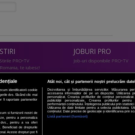
STIRI
JOBURI PRO
Stirile PRO•TV
Job-uri disponibile PRO•TV
Romania, te iubesc!
LIFESTYLE
dențiale
Atât noi, cât și partenerii noștri prelucrăm date
TEHNOLOGIE
Doctor de Bine
Dezvoltarea și îmbunătățirea serviciilor. Măsurarea per
cum identificatorii cookie
accesarea informațiilor de pe un dispozitiv. Utilizarea pro
erile dvs. făcând clic mai
I Like IT
Acasă
personalizat. Crearea profilurilor de conținut personalizat. 
 fi raportate partenerilor
publicității personalizate. Crearea profilurilor pentru
Acasă Gold
performanței conținutului. Înțelegerea publicului prin statistic
Utilizarea de date limitate pentru a selecta publicitatea. Ut
Perfecte
conținutul. Date precise de geolocație și identificarea prin sc
ecum si furnizorii nostri de
SPORT
DeBarbati
Listă parteneri (furnizori)
eze, pentru a personaliza
l dvs., pentru a va oferi
Foodstory
Sport.ro
. Beneficiati de drepturile
PRO•ARENA
al. Aceste drepturi pot fi