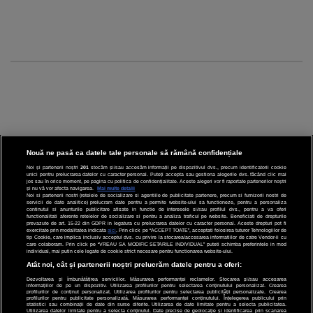
Nouă ne pasă ca datele tale personale să rămână confidențiale
Noi și partenerii noștri
201
stocăm și/sau accesăm informații pe dispozitivul dvs., precum identificatorii cookie
unici pentru prelucrarea datelor cu caracter personal. Puteți accepta sau gestiona alegerile dvs. făcând clic mai
CINEMA
jos sau în orice moment, pe pagina cu politica de confidențialitate. Aceste alegeri vor fi raportate partenerilor noștri
și nu vă vor afecta navigarea.
Mai multe detalii
Noi si partenerii nostri (retelele de socializare si agentiile de publicitate partenere, precum si furnizorii nostri de
servicii de date analitice) prelucram date pentru a permite website-ului sa functioneze, pentru a personaliza
DIVERTISMENT
continutul si anunturile publicitare afisate in functie de interesele si/sau profilul dvs., pentru a va oferi
functionalitati aferente retelelor de socializare si pentru a analiza traficul pe website. Beneficiati de drepturile
prevazute de art. 15-22 din GDPR in legatura cu prelucrarea datelor cu caracter personal. Aceste drepturi pot fi
STIRI
exercitate prin modalitatea indicata
aici
. Prin click pe “ACCEPT TOATE”, acceptati folosirea tuturor Tehnologiilor de
tip Cookie, care implica inclusiv acceptul dvs. cu privire la stocarea/accesarea informatiilor de catre Vendor-ii cu
care colaboram. Prin click pe “VREAU SA MODIFIC SETARILE INDIVIDUAL” puteti schimba preferintele in mod
TEHNOLOGIE
individual, mai putin cele legate de cookie strict necesare pentru functionarea website-ului.
Atât noi, cât și partenerii noștri prelucrăm datele pentru a oferi:
SPORT
Dezvoltarea și îmbunătățirea serviciilor. Măsurarea performanței reclamelor. Stocarea și/sau accesarea
informațiilor de pe un dispozitiv. Utilizarea profilurilor pentru selectarea conținutului personalizat. Crearea
JOBURI PRO
profilurilor de conținut personalizat. Utilizarea profilurilor pentru selectarea publicității personalizate. Crearea
profilurilor pentru publicitate personalizată. Măsurarea performanței conținutului. Înțelegerea publicului prin
statistici sau combinații de date din surse diferite. Utilizarea de date limitate pentru a selecta publicitatea.
Utilizarea datelor limitate pentru a selecta conținutul. Date precise de geolocație și identificarea prin scanarea