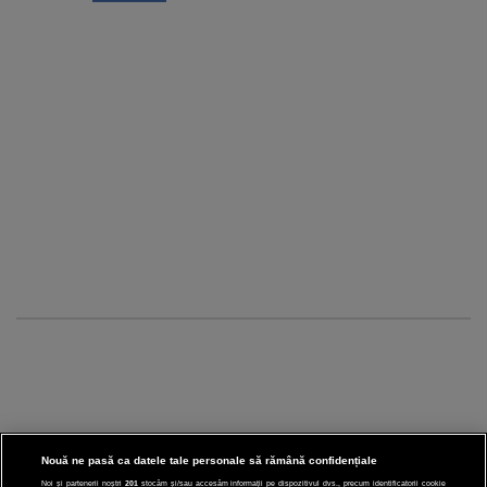
Nouă ne pasă ca datele tale personale să rămână confidențiale
Noi și partenerii noștri
201
stocăm și/sau accesăm informații pe dispozitivul dvs., precum identificatorii cookie