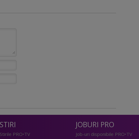
STIRI
JOBURI PRO
Stirile PRO•TV
Job-uri disponibile PRO•TV