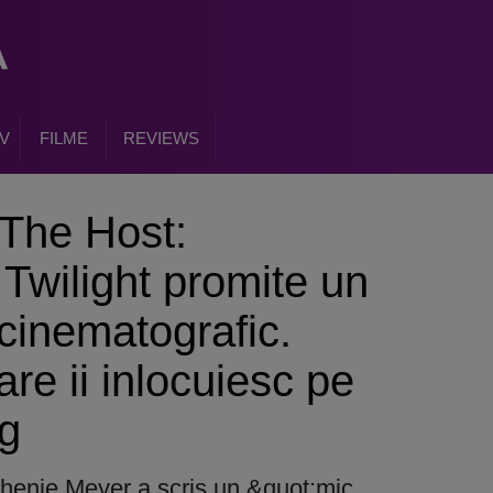
V
FILME
REVIEWS
 The Host:
 Twilight promite un
cinematografic.
re ii inlocuiesc pe
rg
henie Meyer a scris un &quot;mic