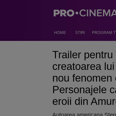
HOME
STIRI
PROGRAM T
Trailer pentru
creatoarea lui
nou fenomen 
Personajele ca
eroii din Amu
Autoarea americana Step