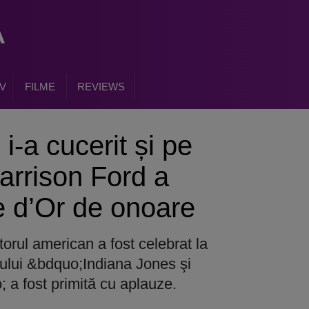
V
FILME
REVIEWS
i-a cucerit și pe
Harrison Ford a
e d’Or de onoare
ctorul american a fost celebrat la
ului &bdquo;Indiana Jones şi
; a fost primită cu aplauze.