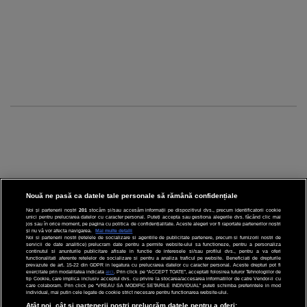
Nouă ne pasă ca datele tale personale să rămână confidențiale
Noi și partenerii noștri
201
stocăm și/sau accesăm informații pe dispozitivul dvs., precum identificatorii cookie
unici pentru prelucrarea datelor cu caracter personal. Puteți accepta sau gestiona alegerile dvs. făcând clic mai
CINEMA
jos sau în orice moment, pe pagina cu politica de confidențialitate. Aceste alegeri vor fi raportate partenerilor noștri
și nu vă vor afecta navigarea.
Mai multe detalii
Noi si partenerii nostri (retelele de socializare si agentiile de publicitate partenere, precum si furnizorii nostri de
servicii de date analitice) prelucram date pentru a permite website-ului sa functioneze, pentru a personaliza
DIVERTISMENT
continutul si anunturile publicitare afisate in functie de interesele si/sau profilul dvs., pentru a va oferi
functionalitati aferente retelelor de socializare si pentru a analiza traficul pe website. Beneficiati de drepturile
prevazute de art. 15-22 din GDPR in legatura cu prelucrarea datelor cu caracter personal. Aceste drepturi pot fi
STIRI
exercitate prin modalitatea indicata
aici
. Prin click pe “ACCEPT TOATE”, acceptati folosirea tuturor Tehnologiilor de
tip Cookie, care implica inclusiv acceptul dvs. cu privire la stocarea/accesarea informatiilor de catre Vendor-ii cu
care colaboram. Prin click pe “VREAU SA MODIFIC SETARILE INDIVIDUAL” puteti schimba preferintele in mod
TEHNOLOGIE
individual, mai putin cele legate de cookie strict necesare pentru functionarea website-ului.
Atât noi, cât și partenerii noștri prelucrăm datele pentru a oferi: