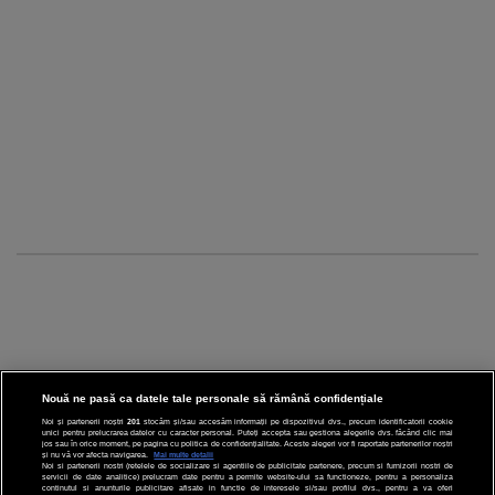
Nouă ne pasă ca datele tale personale să rămână confidențiale
Noi și partenerii noștri
201
stocăm și/sau accesăm informații pe dispozitivul dvs., precum identificatorii cookie
unici pentru prelucrarea datelor cu caracter personal. Puteți accepta sau gestiona alegerile dvs. făcând clic mai
CINEMA
jos sau în orice moment, pe pagina cu politica de confidențialitate. Aceste alegeri vor fi raportate partenerilor noștri
și nu vă vor afecta navigarea.
Mai multe detalii
Noi si partenerii nostri (retelele de socializare si agentiile de publicitate partenere, precum si furnizorii nostri de
servicii de date analitice) prelucram date pentru a permite website-ului sa functioneze, pentru a personaliza
DIVERTISMENT
continutul si anunturile publicitare afisate in functie de interesele si/sau profilul dvs., pentru a va oferi