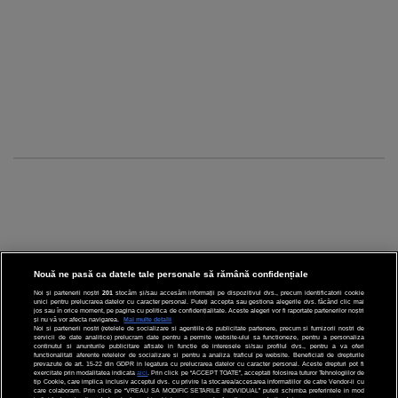
Nouă ne pasă ca datele tale personale să rămână confidențiale
Noi și partenerii noștri
201
stocăm și/sau accesăm informații pe dispozitivul dvs., precum identificatorii cookie
unici pentru prelucrarea datelor cu caracter personal. Puteți accepta sau gestiona alegerile dvs. făcând clic mai
CINEMA
jos sau în orice moment, pe pagina cu politica de confidențialitate. Aceste alegeri vor fi raportate partenerilor noștri
și nu vă vor afecta navigarea.
Mai multe detalii
Noi si partenerii nostri (retelele de socializare si agentiile de publicitate partenere, precum si furnizorii nostri de
servicii de date analitice) prelucram date pentru a permite website-ului sa functioneze, pentru a personaliza
DIVERTISMENT
continutul si anunturile publicitare afisate in functie de interesele si/sau profilul dvs., pentru a va oferi
functionalitati aferente retelelor de socializare si pentru a analiza traficul pe website. Beneficiati de drepturile
prevazute de art. 15-22 din GDPR in legatura cu prelucrarea datelor cu caracter personal. Aceste drepturi pot fi
STIRI
exercitate prin modalitatea indicata
aici
. Prin click pe “ACCEPT TOATE”, acceptati folosirea tuturor Tehnologiilor de
tip Cookie, care implica inclusiv acceptul dvs. cu privire la stocarea/accesarea informatiilor de catre Vendor-ii cu
care colaboram. Prin click pe “VREAU SA MODIFIC SETARILE INDIVIDUAL” puteti schimba preferintele in mod