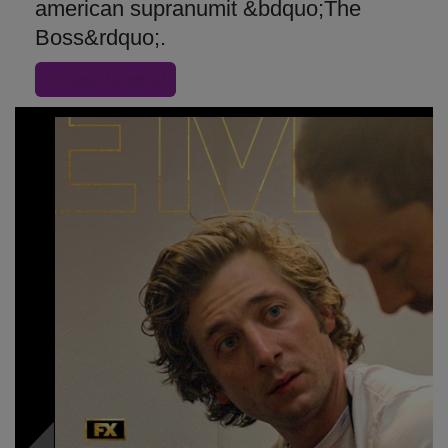
american supranumit &bdquo;The
Boss&rdquo;.
« Inapoi la articol