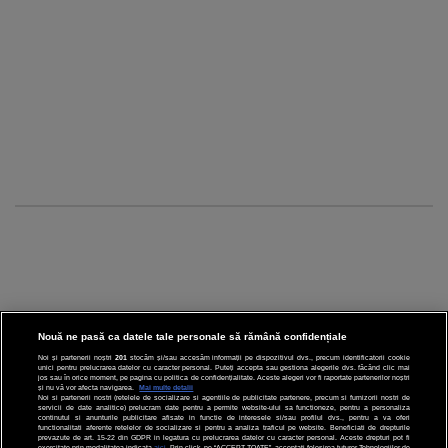
Nouă ne pasă ca datele tale personale să rămână confidențiale
Noi și partenerii noștri
201
stocăm și/sau accesăm informații pe dispozitivul dvs., precum identificatorii cookie
unici pentru prelucrarea datelor cu caracter personal. Puteți accepta sau gestiona alegerile dvs. făcând clic mai
CINEMA
jos sau în orice moment, pe pagina cu politica de confidențialitate. Aceste alegeri vor fi raportate partenerilor noștri
și nu vă vor afecta navigarea.
Mai multe detalii
Noi si partenerii nostri (retelele de socializare si agentiile de publicitate partenere, precum si furnizorii nostri de
servicii de date analitice) prelucram date pentru a permite website-ului sa functioneze, pentru a personaliza
DIVERTISMENT
continutul si anunturile publicitare afisate in functie de interesele si/sau profilul dvs., pentru a va oferi
functionalitati aferente retelelor de socializare si pentru a analiza traficul pe website. Beneficiati de drepturile
prevazute de art. 15-22 din GDPR in legatura cu prelucrarea datelor cu caracter personal. Aceste drepturi pot fi
STIRI
exercitate prin modalitatea indicata
aici
. Prin click pe “ACCEPT TOATE”, acceptati folosirea tuturor Tehnologiilor de