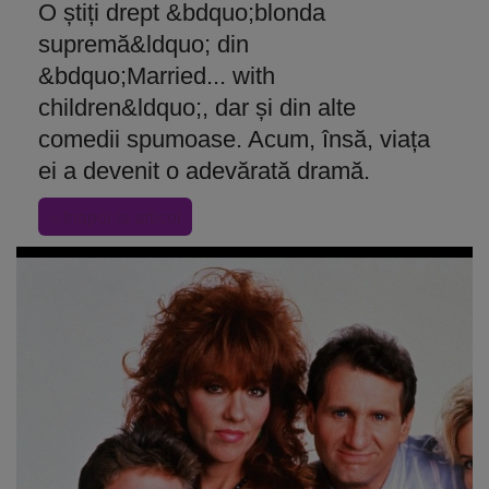
O știți drept &bdquo;blonda
supremă&ldquo; din
&bdquo;Married... with
children&ldquo;, dar și din alte
comedii spumoase. Acum, însă, viața
ei a devenit o adevărată dramă.
« Inapoi la articol