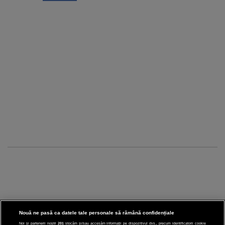
Nouă ne pasă ca datele tale personale să rămână confidențiale
Noi și partenerii noștri
201
stocăm și/sau accesăm informații pe dispozitivul dvs., precum identificatorii cookie