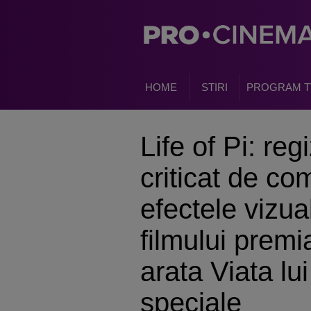
HOME
STIRI
PROGRAM T
Life of Pi: re
criticat de co
efectele vizua
filmului prem
arata Viata lui
speciale