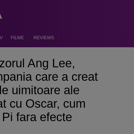
V
FILME
REVIEWS
gizorul Ang Lee,
mpania care a creat
le uimitoare ale
iat cu Oscar, cum
 Pi fara efecte