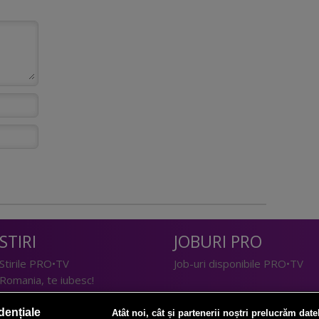
STIRI
JOBURI PRO
Stirile PRO•TV
Job-uri disponibile PRO•TV
Romania, te iubesc!
LIFESTYLE
dențiale
Atât noi, cât și partenerii noștri prelucrăm date