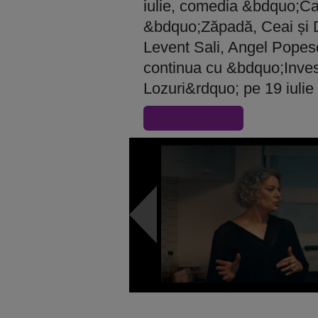
iulie, comedia &bdquo;Ca 
&bdquo;Zăpadă, Ceai și D
Levent Sali, Angel Popes
continua cu &bdquo;Inves
Lozuri&rdquo; pe 19 iulie ș
« Inapoi la articol