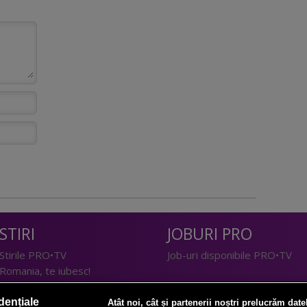
STIRI
JOBURI PRO
Stirile PRO•TV
Job-uri disponibile PRO•TV
Romania, te iubesc!
LIFESTYLE
dențiale
Atât noi, cât și partenerii noștri prelucrăm date