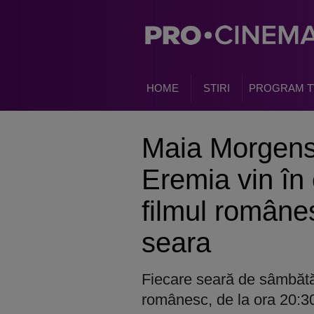
HOME
STIRI
PROGRAM T
Maia Morgenst
Eremia vin în
filmul român
seara
Fiecare seară de sâmbătă 
românesc, de la ora 20:30