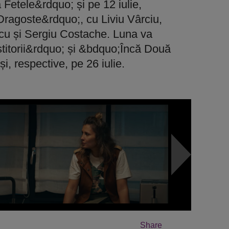
Fetele&rdquo; și pe 12 iulie,
ragoste&rdquo;, cu Liviu Vârciu,
cu și Sergiu Costache. Luna va
titorii&rdquo; și &bdquo;Încă Două
i, respective, pe 26 iulie.
Share