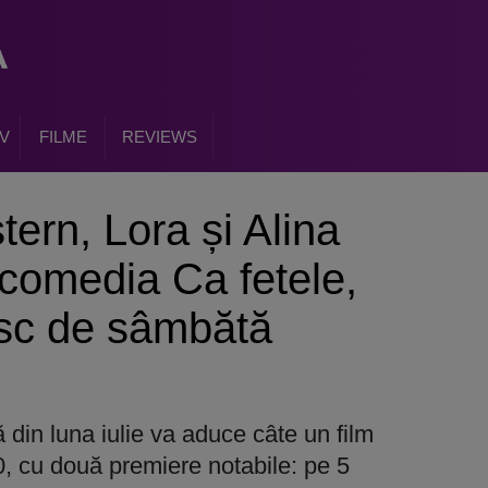
V
FILME
REVIEWS
ern, Lora și Alina
 comedia Ca fetele,
esc de sâmbătă
din luna iulie va aduce câte un film
, cu două premiere notabile: pe 5