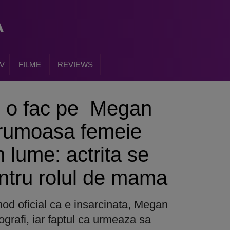
V
FILME
REVIEWS
e o fac pe Megan
frumoasa femeie
n lume: actrita se
ntru rolul de mama
od oficial ca e insarcinata, Megan
grafi, iar faptul ca urmeaza sa