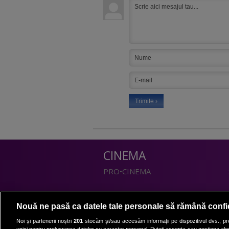
CINEMA
PRO•CINEMA
DIVERTISMENT
Nouă ne pasă ca datele tale personale să rămână confi
PRO•TV
Noi și partenerii noștri
201
stocăm și/sau accesăm informații pe dispozitivul dvs., pre