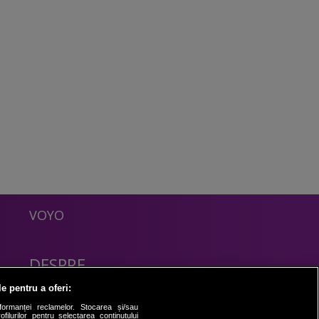
VOYO
DESPRE
Politica Confidentialitate
le pentru a oferi:
Contact
formanței reclamelor. Stocarea și/sau
filurilor pentru selectarea conținutului