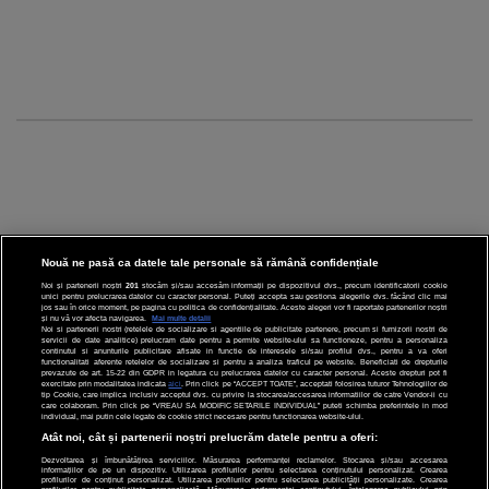
Nouă ne pasă ca datele tale personale să rămână confidențiale
Noi și partenerii noștri
201
stocăm și/sau accesăm informații pe dispozitivul dvs., precum identificatorii cookie
unici pentru prelucrarea datelor cu caracter personal. Puteți accepta sau gestiona alegerile dvs. făcând clic mai
CINEMA
jos sau în orice moment, pe pagina cu politica de confidențialitate. Aceste alegeri vor fi raportate partenerilor noștri
și nu vă vor afecta navigarea.
Mai multe detalii
Noi si partenerii nostri (retelele de socializare si agentiile de publicitate partenere, precum si furnizorii nostri de
servicii de date analitice) prelucram date pentru a permite website-ului sa functioneze, pentru a personaliza
DIVERTISMENT
continutul si anunturile publicitare afisate in functie de interesele si/sau profilul dvs., pentru a va oferi
functionalitati aferente retelelor de socializare si pentru a analiza traficul pe website. Beneficiati de drepturile
prevazute de art. 15-22 din GDPR in legatura cu prelucrarea datelor cu caracter personal. Aceste drepturi pot fi
STIRI
exercitate prin modalitatea indicata
aici
. Prin click pe “ACCEPT TOATE”, acceptati folosirea tuturor Tehnologiilor de
tip Cookie, care implica inclusiv acceptul dvs. cu privire la stocarea/accesarea informatiilor de catre Vendor-ii cu
care colaboram. Prin click pe “VREAU SA MODIFIC SETARILE INDIVIDUAL” puteti schimba preferintele in mod
TEHNOLOGIE
individual, mai putin cele legate de cookie strict necesare pentru functionarea website-ului.
Atât noi, cât și partenerii noștri prelucrăm datele pentru a oferi:
SPORT
Dezvoltarea și îmbunătățirea serviciilor. Măsurarea performanței reclamelor. Stocarea și/sau accesarea
informațiilor de pe un dispozitiv. Utilizarea profilurilor pentru selectarea conținutului personalizat. Crearea
JOBURI PRO
profilurilor de conținut personalizat. Utilizarea profilurilor pentru selectarea publicității personalizate. Crearea